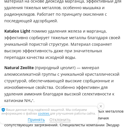
материал на основе диоксида марганца, эффективный для
удаления тяжелых металлов, особенно мышьяка и
радионуклидов. Работает по принципу окисления с
последующей адсорбцией.
Katalox Light
помимо удаления железа и марганца,
эффективно сорбирует тяжелые металлы благодаря своей
уникальной пористой структуре. Материал сохраняет
высокую эффективность даже при значительных
перепадах качества исходной воды.
Natural Zeolite
(природный цеолит) — минерал
алюмосиликатной группы с уникальной кристаллической
структурой, обеспечивающей высокие сорбционные и
ионообменные свойства. Особенно эффективен для
удаления аммония благодаря высокой селективности к
катионам NH₄⁺.
✕
Выбор материала для удаления аммония и тяжелых металлов
Ваши данные под надёжной защитой. Мы собираем
информацию о файлах
cookies
для улучшения работы сайта.
зависит от их концентрации в исходной воде и наличия
Принять
Отклонить
сопутствующих загрязнений. Специалисты компании Экодар