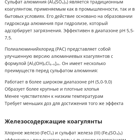
Сульфат алюминия (Al₂(SO₄)₃) является традиционным
коагулянтом, применяемым как в промышленности, так и в
бытовых условиях. Его действие основано на образовании
гидроксида алюминия при гидролизе, который
адсорбирует загрязнения. Эффективен в диапазоне pH 5,5-
7,5.
Полиалюминийхлорид (PAC) представляет собой
улучшенную версию алюминиевых коагулянтов с
формулой [Al₂(OH)ₙCl₆₋ₙ]ₘ. Он имеет несколько
преимуществ перед сульфатом алюминия:
Работает в более широком диапазоне pH (5,0-9,0)
Образует более крупные и плотные хлопья
Менее чувствителен к низким температурам
Требует меньших доз для достижения того же эффекта
Железосодержащие коагулянты
Хлорное железо (FeCl₃) и сульфат железа (III) (Fe₂(SO₄)₃)
эффективны при очистке воды с высоким содержанием