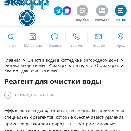
подбор
каталог
меню
ekodar.ru
Поиск
Москва
Главная
Очистка воды в коттедже и загородном доме
Энциклопедия воды - Фильтры в коттедж
О фильтрах
Реагент для очистки воды
Реагент для очистки воды
Да
14 минут
на чтение
Эффективная водоподготовка невозможна без применения
специальных реагентов, которые обеспечивают удаление
примесей различной природы. Рассмотрим основные
типы реагентов для очистки воды
, их характеристики,