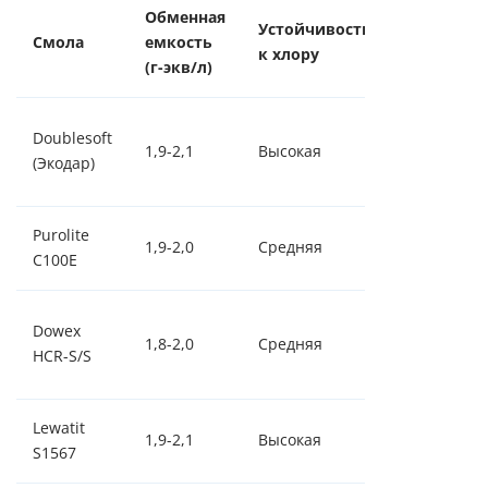
Обменная
Срок
Устойчивость
Смола
емкость
службы
к хлору
(г-экв/л)
(лет)
Doublesoft
1,9-2,1
Высокая
7-10
(Экодар)
Purolite
1,9-2,0
Средняя
5-8
C100E
Dowex
1,8-2,0
Средняя
5-8
HCR-S/S
Lewatit
1,9-2,1
Высокая
6-9
S1567