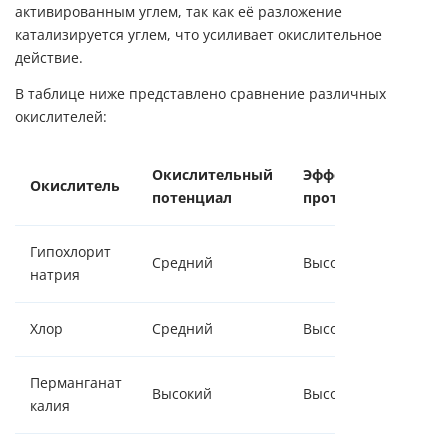
активированным углем, так как её разложение
катализируется углем, что усиливает окислительное
действие.
В таблице ниже представлено сравнение различных
окислителей:
Окислительный
Эффективность
Окислитель
потенциал
против Fe
Гипохлорит
Средний
Высокая
натрия
Хлор
Средний
Высокая
Перманганат
Высокий
Высокая
калия