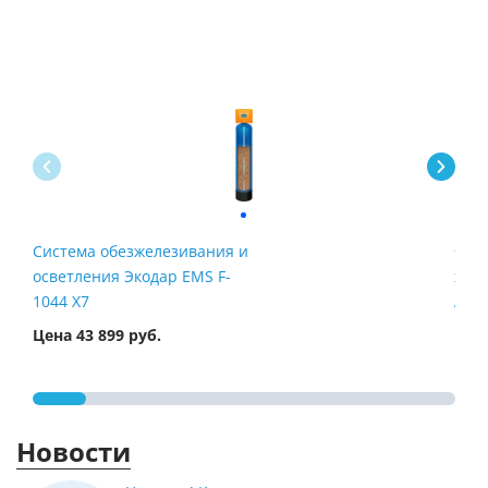
Система обезжелезивания и
Филь
осветления Экодар EMS F-
жел
1044 X7
Airt
Цена 43 899 руб.
Цена
Новости