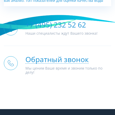
Бак анализ: топ показателей для оценки качества воды
+7 (495) 232 52 62
Наши специалисты ждут Вашего звонка!
Обратный звонок
Мы ценим Ваше время и звоним только по
делу!