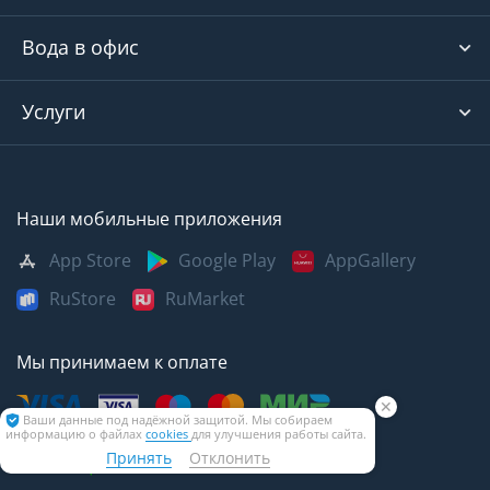
Вода в офис
Услуги
Наши мобильные приложения
App Store
Google Play
AppGallery
RuStore
RuMarket
Мы принимаем к оплате
✕
Ваши данные под надёжной защитой. Мы собираем
информацию о файлах
cookies
для улучшения работы сайта.
Принять
Отклонить