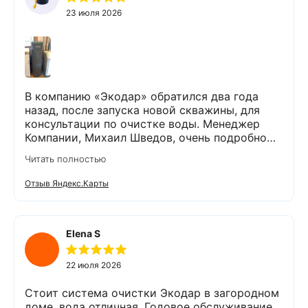
23 июля 2026
В компанию «Экодар» обратился два года
назад, после запуска новой скважины, для
консультации по очистке воды. Менеджер
Компании, Михаил Шведов, очень подробно
рассказал о системах очистки воды, помог
Читать полностью
подобрать оптимальный вариант, пригласил в
офис для заключения договора. Оборудование
Отзыв Яндекс.Карты
«Экодар компакт», которое я поставил,
существенно снизило жесткость воды,
убрало посторонние запахи. Вода стала
мягкой и приятной на вкус. Полностью
Elena S
доволен сотрудничеством с Компанией
«Экодар». Рекомендую.
22 июля 2026
Стоит система очистки Экодар в загородном
доме, вода отличная. Годовое обслуживание,