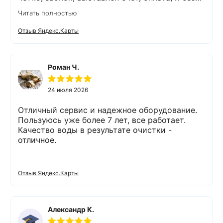
задержек выезд специалиста, обслуживание
Читать полностью
выполнено (всё чётко без шума и пыли),
приятно работать с грамотными,
Отзыв Яндекс.Карты
обязательными людьми. Спасибо
Роман Ч.
24 июля 2026
Отличный сервис и надежное оборудование.
Пользуюсь уже более 7 лет, все работает.
Качество воды в результате очистки -
отличное.
Отзыв Яндекс.Карты
Александр К.