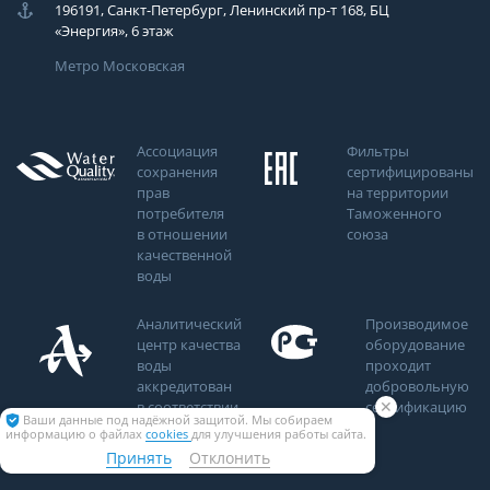
196191, Санкт-Петербург, Ленинский пр-т 168, БЦ
«Энергия», 6 этаж
Метро Московская
Ассоциация
Фильтры
сохранения
сертифицированы
прав
на территории
потребителя
Таможенного
в отношении
союза
качественной
воды
Аналитический
Производимое
центр качества
оборудование
воды
проходит
аккредитован
добровольную
✕
в соответствии
сертификацию
Ваши данные под надёжной защитой. Мы собираем
ИСО/МЭК
информацию о файлах
cookies
для улучшения работы сайта.
17025-2005
Принять
Отклонить