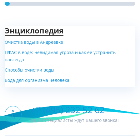
Энциклопедия
Очистка воды в Андреевке
ПФАС в воде: невидимая угроза и как её устранить
Клапан управления
Клапан управления Pentair
навсегда
WENZHOU RUNXIN VALVE
363/604
Способы очистки воды
TM.F77B1
Вода для организма человека
Цена по запросу
Цена по запросу
+7 (495) 232 52 62
Наши специалисты ждут Вашего звонка!