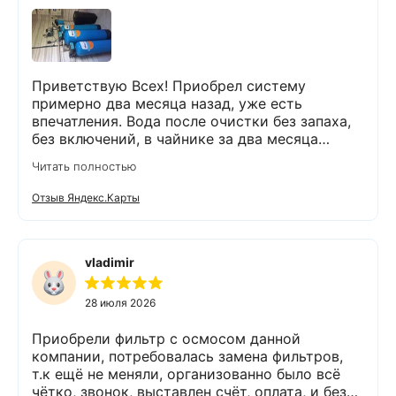
Приветствую Всех! Приобрел систему
примерно два месяца назад, уже есть
впечатления. Вода после очистки без запаха,
без включений, в чайнике за два месяца
вообще нет накипи. Система очистки
Читать полностью
работает. Оборудование, несмотря на
размеры, поставили компактно, сбоев не
Отзыв Яндекс.Карты
было. Спасибо Экодару за хорошую работу.
vladimir
28 июля 2026
Приобрели фильтр с осмосом данной
компании, потребовалась замена фильтров,
т.к ещё не меняли, организованно было всё
чётко, звонок, выставлен счёт, оплата, и без