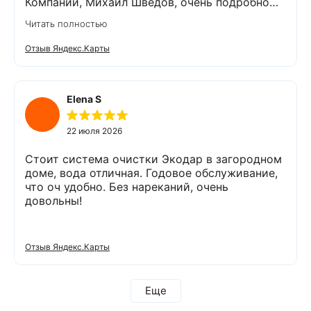
Компании, Михаил Шведов, очень подробно
рассказал о системах очистки воды, помог
Читать полностью
подобрать оптимальный вариант, пригласил в
офис для заключения договора. Оборудование
Отзыв Яндекс.Карты
«Экодар компакт», которое я поставил,
существенно снизило жесткость воды,
убрало посторонние запахи. Вода стала
мягкой и приятной на вкус. Полностью
Elena S
доволен сотрудничеством с Компанией
«Экодар». Рекомендую.
22 июля 2026
Стоит система очистки Экодар в загородном
доме, вода отличная. Годовое обслуживание,
что оч удобно. Без нареканий, очень
довольны!
Отзыв Яндекс.Карты
Еще