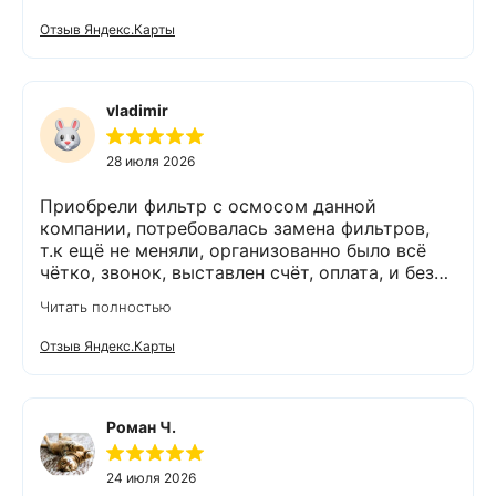
размеры, поставили компактно, сбоев не
Отзыв Яндекс.Карты
было. Спасибо Экодару за хорошую работу.
vladimir
28 июля 2026
Приобрели фильтр с осмосом данной
компании, потребовалась замена фильтров,
т.к ещё не меняли, организованно было всё
чётко, звонок, выставлен счёт, оплата, и без
задержек выезд специалиста, обслуживание
Читать полностью
выполнено (всё чётко без шума и пыли),
приятно работать с грамотными,
Отзыв Яндекс.Карты
обязательными людьми. Спасибо
Роман Ч.
24 июля 2026