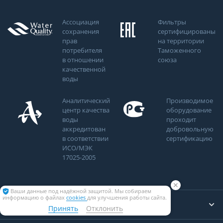
Ассоциация
Фильтры
сохранения
сертифицированы
прав
на территории
потребителя
Таможенного
в отношении
союза
качественной
воды
Аналитический
Производимое
центр качества
оборудование
воды
проходит
аккредитован
добровольную
в соответствии
сертификацию
ИСО/МЭК
17025-2005
✕
Ваши данные под надёжной защитой. Мы собираем
информацию о файлах
cookies
для улучшения работы сайта.
Компания
Принять
Отклонить