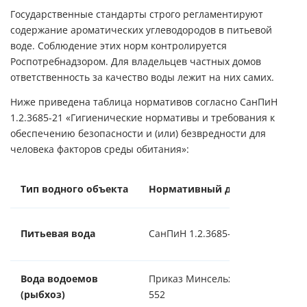
Государственные стандарты строго регламентируют
содержание ароматических углеводородов в питьевой
воде. Соблюдение этих норм контролируется
Роспотребнадзором. Для владельцев частных домов
ответственность за качество воды лежит на них самих.
Ниже приведена таблица нормативов согласно СанПиН
1.2.3685-21 «Гигиенические нормативы и требования к
обеспечению безопасности и (или) безвредности для
человека факторов среды обитания»:
Тип водного объекта
Нормативный документ
ПД
Питьевая вода
СанПиН 1.2.3685-21
0,
Вода водоемов
Приказ Минсельхоза №
0,
(рыбхоз)
552