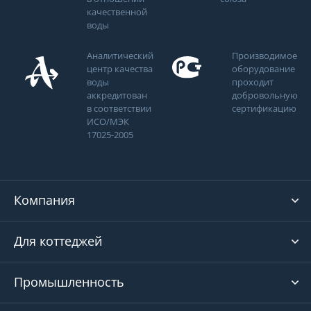
качественной
воды
Аналитический
Производимое
центр качества
оборудование
воды
проходит
аккредитован
добровольную
в соответствии
сертификацию
ИСО/МЭК
17025-2005
Компания
Для коттеджей
Промышленность