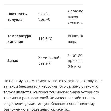
Легче воды,
Плотность
0,87 \,
плохо
толуола
\text^3
смешивается
Температура
Выше, чем у
110,6 °C
кипения
воды
Ощущается
Химический,
Запах
при конц. от
резкий
0,6 мг/л
По нашему опыту, клиенты часто путают запах толуола с
запахом бензина или керосина. Это связано с тем, что
толуол является компонентом многих видов моторного
топлива и растворителей. Химическая стабильность
соединения делает его устойчивым к естественному
разложению в подземных горизонтах.