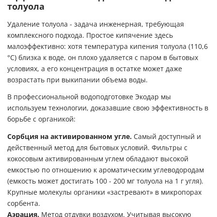
толуола
Удаление толуола - задача инженерная, требующая
комплексного подхода. Простое кипячение здесь
малоэффективно: хотя температура кипения толуола (110,6
°C) близка к воде, он плохо удаляется с паром в бытовых
условиях, а его концентрация в остатке может даже
возрастать при выкипании объема воды.
В профессиональной водоподготовке Экодар мы
используем технологии, доказавшие свою эффективность в
борьбе с органикой:
Сорбция на активированном угле.
Самый доступный и
действенный метод для бытовых условий. Фильтры с
кокосовым активированным углем обладают высокой
емкостью по отношению к ароматическим углеводородам
(емкость может достигать 100 - 200 мг толуола на 1 г угля).
Крупные молекулы органики «застревают» в микропорах
сорбента.
Аэрация.
Метод отдувки воздухом. Учитывая высокую