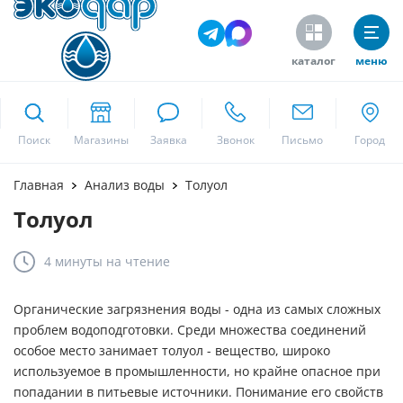
каталог
меню
ekodar.ru
Поиск
Москва
Главная
Анализ воды
Толуол
Толуол
Да
4 минуты
на чтение
Органические загрязнения воды - одна из самых сложных
проблем водоподготовки. Среди множества соединений
особое место занимает толуол - вещество, широко
используемое в промышленности, но крайне опасное при
попадании в питьевые источники. Понимание его свойств