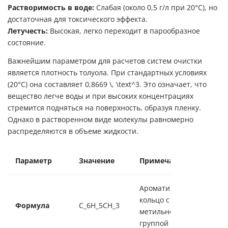
Растворимость в воде:
Слабая (около 0,5 г/л при 20°C), но
достаточная для токсического эффекта.
Летучесть:
Высокая, легко переходит в парообразное
состояние.
Важнейшим параметром для расчетов систем очистки
является плотность толуола. При стандартных условиях
(20°C) она составляет
0,8669 \, \text^3
. Это означает, что
вещество легче воды и при высоких концентрациях
стремится подняться на поверхность, образуя пленку.
Однако в растворенном виде молекулы равномерно
распределяются в объеме жидкости.
Параметр
Значение
Примечание
Ароматическое
кольцо с
Формула
C_6H_5CH_3
метильной
группой