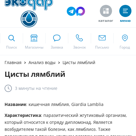
каталог
меню
ekodar.ru
Поиск
Москва
Главная
Анализ воды
Цисты лямблий
Цисты лямблий
Да
3 минуты
на чтение
Название
: кишечная лямблия, Giardia Lamblia
Характеристика
: паразитический жгутиковый организм,
который относится к отряду дипломонад. Является
возбудителем такой болезни, как лямблиоз. Также