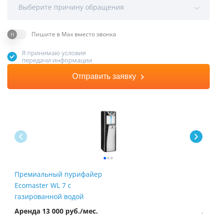
Выберите причину обращения
Пишите в Max вместо звонка
Я принимаю условия
передачи информации
Отправить заявку
Премиальный пурифайер
Пур
Ecomaster WL 7 с
Fire
газированной водой
Аренда 13 000 руб./мес.
Арен