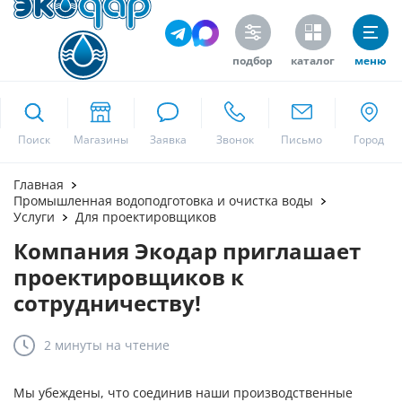
подбор
каталог
меню
ekodar.ru
Поиск
Москва
Главная
Промышленная водоподготовка и очистка воды
Услуги
Для проектировщиков
Компания Экодар приглашает
Да
проектировщиков к
сотрудничеству!
2 минуты
на чтение
Мы убеждены, что соединив наши производственные