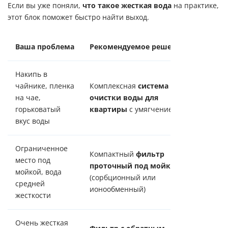
Если вы уже поняли,
что такое жесткая вода
на практике,
этот блок поможет быстро найти выход.
Ваша проблема
Рекомендуемое решение
Ссылка
Накипь в
чайнике, пленка
Комплексная
система
на чае,
очистки воды для
Выбрат
горьковатый
квартиры
с умягчением
вкус воды
Ограниченное
Компактный
фильтр
место под
проточный под мойку
мойкой, вода
Смотре
(сорбционный или
средней
ионообменный)
жесткости
Очень жесткая