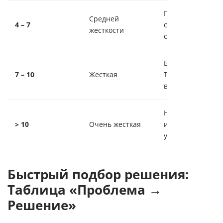
Появляется наки
Средней
4 – 7
сушит кожу. Треб
жесткости
очистка.
Быстрая поломк
7 – 10
Жесткая
ТЭНов, неприят
вкус.
Непригодна для 
> 10
Очень жесткая
и технических н
умягчения.
Быстрый подбор решения:
Таблица «Проблема →
Решение»