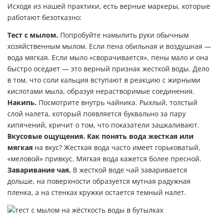
Исходя из нашей практики, есть верные маркеры, которые
работают безотказно:
Тест с мылом.
Попробуйте намылить руки обычным
хозяйственным мылом. Если пена обильная и воздушная —
вода мягкая. Если мыло «сворачивается», пены мало и она
быстро оседает — это верный признак жесткой воды. Дело
в том, что соли кальция вступают в реакцию с жирными
кислотами мыла, образуя нерастворимые соединения.
Накипь.
Посмотрите внутрь чайника. Рыхлый, толстый
слой налета, который появляется буквально за пару
кипячений, кричит о том, что показатели зашкаливают.
Вкусовые ощущения.
Как понять вода жесткая или
мягкая
на вкус? Жесткая вода часто имеет горьковатый,
«меловой» привкус. Мягкая вода кажется более пресной.
Заваривание чая.
В жесткой воде чай заваривается
дольше, на поверхности образуется мутная радужная
пленка, а на стенках кружки остается темный налет.