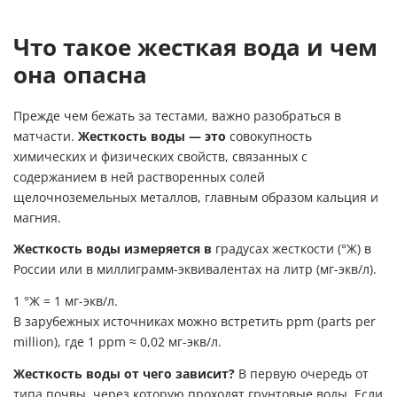
Что такое жесткая вода и чем
она опасна
Прежде чем бежать за тестами, важно разобраться в
матчасти.
Жесткость воды — это
совокупность
химических и физических свойств, связанных с
содержанием в ней растворенных солей
щелочноземельных металлов, главным образом кальция и
магния.
Жесткость воды измеряется в
градусах жесткости (°Ж) в
России или в миллиграмм-эквивалентах на литр (мг-экв/л).
1 °Ж = 1 мг-экв/л.
В зарубежных источниках можно встретить ppm (parts per
million), где 1 ppm ≈ 0,02 мг-экв/л.
Жесткость воды от чего зависит?
В первую очередь от
типа почвы, через которую проходят грунтовые воды. Если