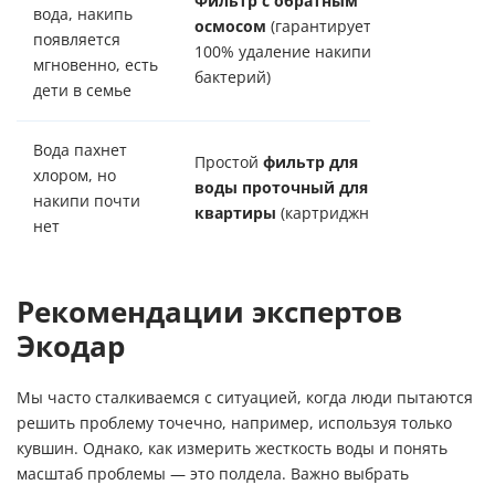
Фильтр с обратным
вода, накипь
осмосом
(гарантирует
появляется
Подроб
100% удаление накипи и
мгновенно, есть
бактерий)
дети в семье
Вода пахнет
Простой
фильтр для
хлором, но
воды проточный для
Катало
накипи почти
квартиры
(картриджный)
нет
Рекомендации экспертов
Экодар
Мы часто сталкиваемся с ситуацией, когда люди пытаются
решить проблему точечно, например, используя только
кувшин. Однако, как измерить жесткость воды и понять
масштаб проблемы — это полдела. Важно выбрать