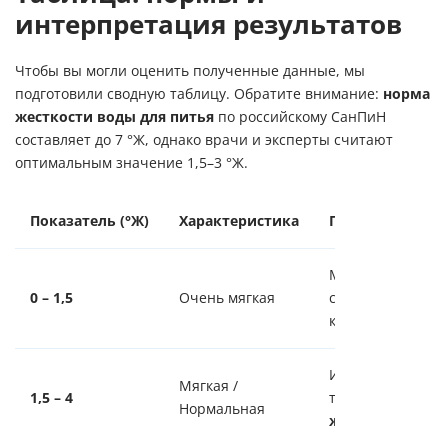
интерпретация результатов
Чтобы вы могли оценить полученные данные, мы
подготовили сводную таблицу. Обратите внимание:
норма
жесткости воды для питья
по российскому СанПиН
составляет до 7 °Ж, однако врачи и эксперты считают
оптимальным значение 1,5–3 °Ж.
Показатель (°Ж)
Характеристика
Последствия дл
Мыло плохо
0 – 1,5
Очень мягкая
смывается, риск
коррозии труб.
Идеально для пи
Мягкая /
1,5 – 4
техники.
Норма
Нормальная
жесткость вод