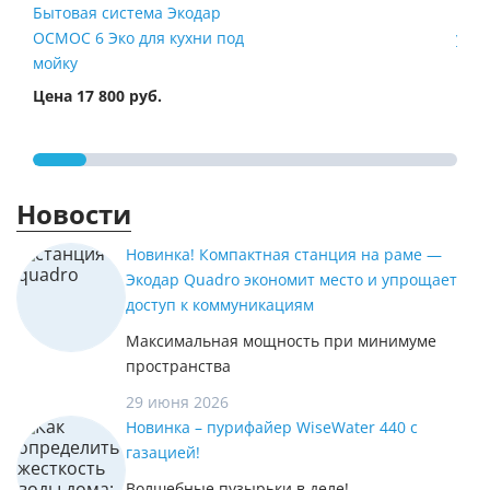
Бытовая система Экодар
Быт
ОСМОС 6 Эко для кухни под
умяг
мойку
Цена 17 800 руб.
Цена
Новости
Новинка! Компактная станция на раме —
Экодар Quadro экономит место и упрощает
доступ к коммуникациям
Максимальная мощность при минимуме
пространства
29 июня 2026
Новинка – пурифайер WiseWater 440 с
газацией!
Волшебные пузырьки в деле!