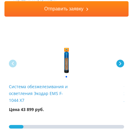
Отправить заявку
Система обезжелезивания и
Филь
осветления Экодар EMS F-
жел
1044 X7
Airt
Цена 43 899 руб.
Цена