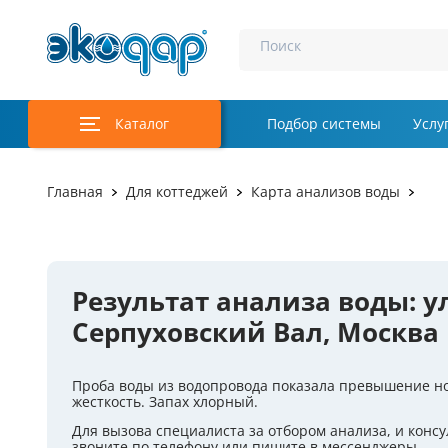
Поиск
Каталог
Подбор системы
Услу
Аэрация и у
Главная
Для коттеджей
Карта анализов воды
Удаление м
Обеззаражи
Результат анализа воды: у
Услуги
Серпуховский Вал, Москва
Комплекту
Проба воды из водопровода показала превышение н
Инженерная
жесткость. Запах хлорный.
Для вызова специалиста за отбором анализа, и консу
Осветление 
звоните по телефону или пишите в мессенджеры.