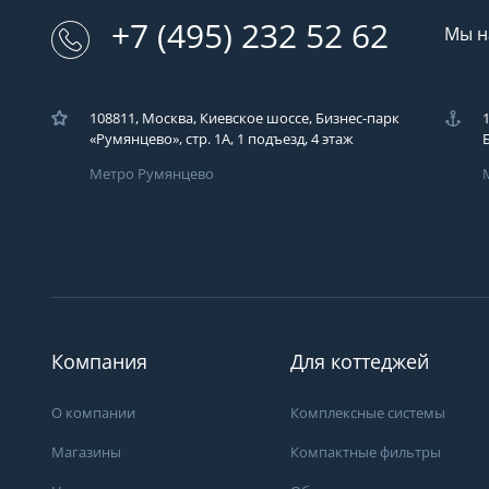
+7 (495) 232 52 62
Мы н
108811, Москва, Киевское шоссе, Бизнес-парк
«Румянцево», стр. 1А, 1 подъезд, 4 этаж
Метро Румянцево
Загрузка..
У вас возникли во
Вы можете их зад
компаний ЭКОДАР,
Компания
Для коттеджей
удобным для Вас с
время!
О компании
Комплексные системы
Загрузка...
Магазины
Компактные фильтры