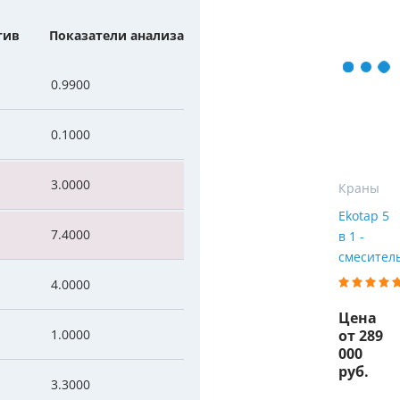
Мы Вам перезвоним
уляторы
Колонны очистки воды
тив
Показатели анализа
 насосы
Фильтры от извести
Фирменные магазин
0.9900
 воды
Фильтры грубой очистки 
0.1000
е клапаны
Магистральные фильтры
 для систем аэрации
Фильтры тонкой очистки
3.0000
Краны
Ekotap 5
7.4000
в 1 -
смеситель
4.0000
Цена
1.0000
от 289
000
руб.
3.3000