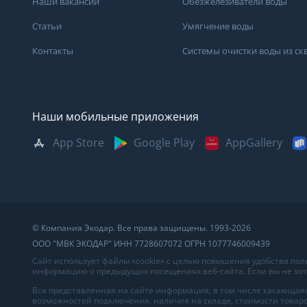
Наши вакансии
Обезжелезиватели воды
Статьи
Умягчение воды
Контакты
Системы очистки воды из с
Наши мобильные приложения
App Store
Google Play
AppGallery
Москва
Казань
Саратов
Санкт-Петербург
Кемерово
Самара
Архангельск
Краснодар
Сыктывкар
Владивосток
Красноярск
Сургут
© Компания Экодар. Все права защищены. 1993-2026
Великий Новгород
Мурманск
Тверь
ООО "МВК ЭКОДАР" ИНН 7728607072 ОГРН 1077746009439
Волгоград
Нижний Новгород
Тула
Сайт использует файлы «cookie» с целью повышения удобства по
информацию о предыдущих посещениях веб-сайта. Если вы не хоти
Вологда
Новосибирск
Тюмень
Вся представленная на сайте информация, в том числе касающаяс
возможностей подключения, наличия на складе, стоимости товаро