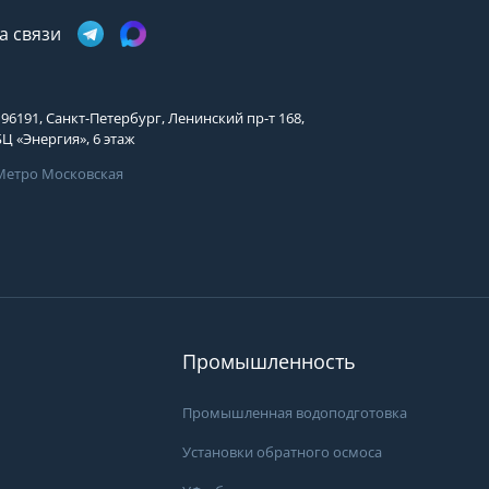
Телефон
Выберите причину обращения
а связи
Выберите причину обращения
Я принимаю условия
Отправить заявку
передачи информации
Департамент
196191, Санкт-Петербург, Ленинский пр-т 168,
Я принимаю условия
Мы Вам перезвоним
БЦ «Энергия», 6 этаж
передачи информации
Я принимаю условия
Метро Московская
передачи информации
Мы Вам перезвоним
.
Вам может подой
Фирменные магазины
просы?
ать специалистам группы
 они свяжутся с Вами
Промышленность
пособом и в удобное
Промышленная водоподготовка
Установки обратного осмоса