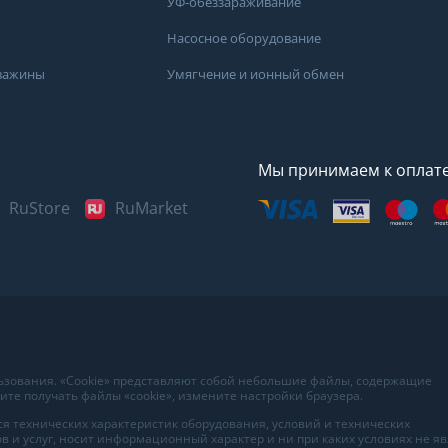
УФ-обеззараживание
Насосное оборудование
кважины
Умягчение и ионный обмен
Мы принимаем к оплат
RuStore
RuMarket
Представленные данные н
информационный характер
наиболее достоверных све
воды в вашем доме рекоме
в лаборатории вашего гор
льзования. «Cookie» представляют собой небольшие файлы, содержащие
те получать файлы «cookie», измените настройки браузера.
я технических характеристик оборудования, условий и технических
в и услуг, носит информационный характер и ни при каких условиях не я