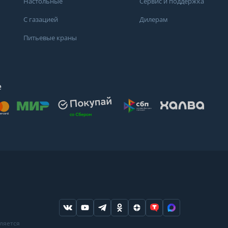
Настольные
Сервис и поддержка
С газацией
Дилерам
Питьевые краны
е
осят
. Для получения
дений о состоянии
ндуем обратиться
ода или в
вляется