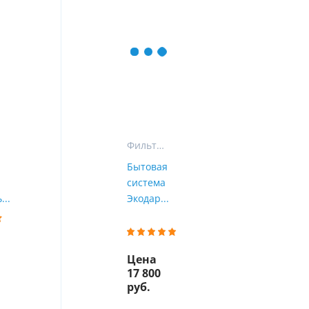
ы
воды
Фильтры для воды на кухню
Бытовая
система
...
Экодар...
Цена
17 800
руб.