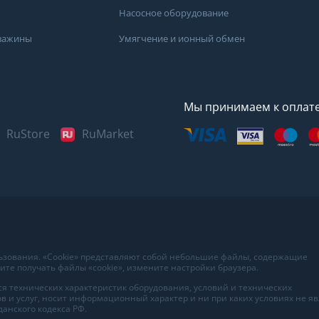
Насосное оборудование
кважины
Умягчение и ионный обмен
Мы принимаем к оплат
RuStore
RuMarket
Представленные данные н
информационный характер
наиболее достоверных све
воды в вашем доме рекоме
льзования. «Cookie» представляют собой небольшие файлы, содержащие
в лаборатории вашего гор
те получать файлы «cookie», измените настройки браузера.
я технических характеристик оборудования, условий и технических
в и услуг, носит информационный характер и ни при каких условиях не я
анского кодекса РФ.