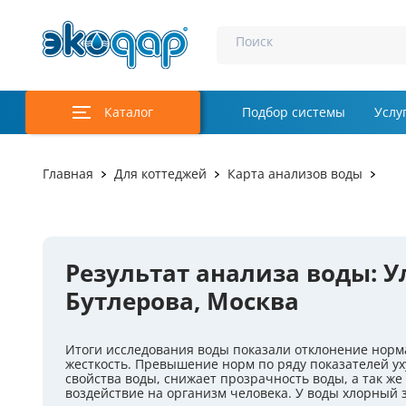
Поиск
Каталог
Подбор системы
Услу
Аэрация и у
Главная
Для коттеджей
Карта анализов воды
Удаление м
Обеззаражи
Результат анализа воды: 
Услуги
Бутлерова, Москва
Комплекту
Итоги исследования воды показали отклонение норм
Инженерная
жесткость. Превышение норм по ряду показателей у
свойства воды, снижает прозрачность воды, а так же
Осветление 
воздействие на организм человека. У воды хлорный 