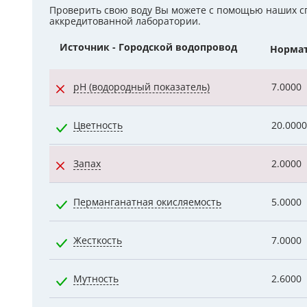
Проверить свою воду Вы можете с помощью наших с
Гидроаккум
аккредитованной лаборатории.
Источник - Городской водопровод
Норма
Дозирующие
Ёмкости для
pH (водородный показатель)
7.0000
Управляющи
Цветность
20.0000
Компрессоры
Запах
2.0000
Перманганатная окисляемость
5.0000
Жесткость
7.0000
Мутность
2.6000