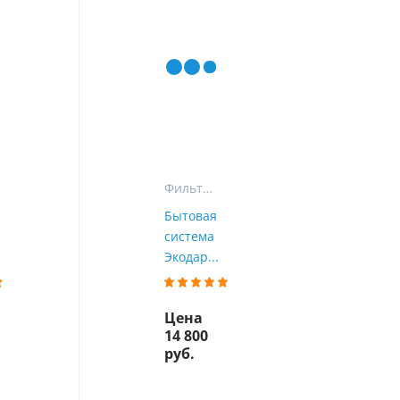
ы
воды
Фильтры для воды на кухню
Бытовая
система
Экодар...
Цена
14 800
руб.