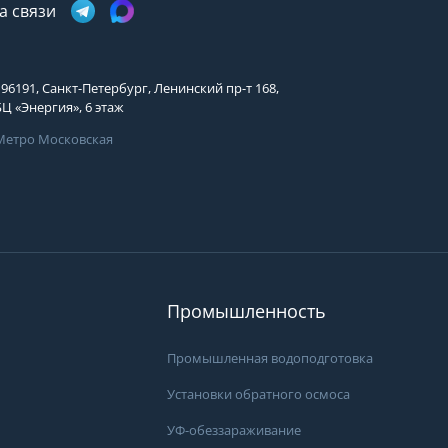
Телефон
а связи
Выберите причину обращения
Выберите причину обращения
Я принимаю условия
Отправить заявку
передачи информации
196191, Санкт-Петербург, Ленинский пр-т 168,
Департамент
БЦ «Энергия», 6 этаж
Я принимаю условия
Мы Вам перезвоним
передачи информации
Метро Московская
Я принимаю условия
передачи информации
Мы Вам перезвоним
.
Вам может подой
Фирменные магазины
просы?
ать специалистам группы
Промышленность
 они свяжутся с Вами
пособом и в удобное
Промышленная водоподготовка
Установки обратного осмоса
УФ-обеззараживание