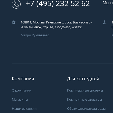
+7 (495) 232 52 62
Мы н
108811, Москва, Киевское шоссе, Бизнес-парк
«Румянцево», стр. 1А, 1 подъезд, 4 этаж
Метро Румянцево
Загрузка..
У вас возникли во
Вы можете их зад
Компания
Для коттеджей
компаний ЭКОДАР,
удобным для Вас с
время!
О компании
Комплексные системы
Загрузка...
Магазины
Компактные фильтры
Наши вакансии
Обезжелезиватели воды