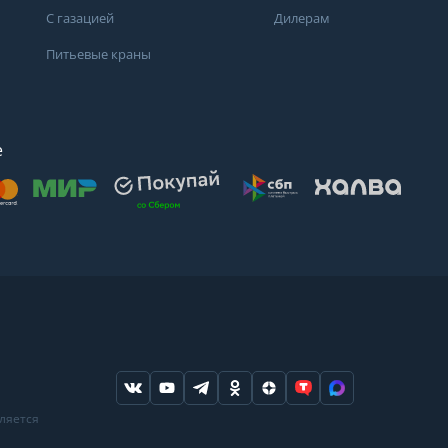
С газацией
Дилерам
Питьевые краны
е
осят
. Для получения
дений о состоянии
ндуем обратиться
ода или в
вляется