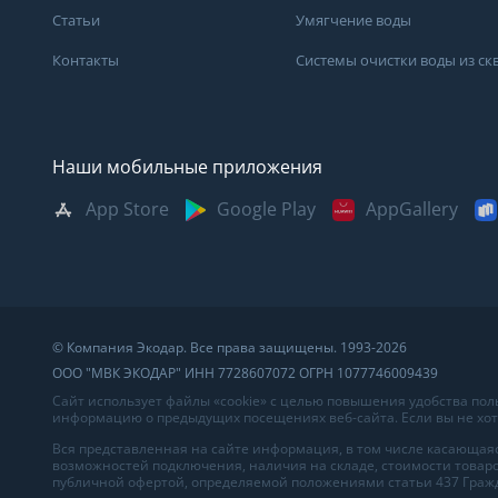
Статьи
Умягчение воды
Контакты
Системы очистки воды из с
Наши мобильные приложения
App Store
Google Play
AppGallery
Москва
Казань
Саратов
Санкт-Петербург
Кемерово
Самара
Архангельск
Краснодар
Сыктывкар
Владивосток
Красноярск
Сургут
© Компания Экодар. Все права защищены. 1993-2026
Великий Новгород
Мурманск
Тверь
ООО "МВК ЭКОДАР" ИНН 7728607072 ОГРН 1077746009439
Волгоград
Нижний Новгород
Тула
Сайт использует файлы «cookie» с целью повышения удобства по
информацию о предыдущих посещениях веб-сайта. Если вы не хоти
Вологда
Новосибирск
Тюмень
Вся представленная на сайте информация, в том числе касающаяс
возможностей подключения, наличия на складе, стоимости товаро
Воронеж
Омск
Ульяновск
публичной офертой, определяемой положениями статьи 437 Гражд