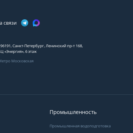
Телефон
Выберите причину обращения
а связи
Выберите причину обращения
Я принимаю условия
Отправить заявку
передачи информации
Департамент
Я принимаю условия
Мы Вам перезвоним
передачи информации
196191, Санкт-Петербург, Ленинский пр-т 168,
БЦ «Энергия», 6 этаж
Я принимаю условия
передачи информации
Метро Московская
Мы Вам перезвоним
.
Вам может подой
Фирменные магазины
просы?
ать специалистам группы
 они свяжутся с Вами
пособом и в удобное
Промышленность
Промышленная водоподготовка