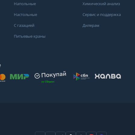
Напольные
Химический анализ
Настольные
Сервис и поддержка
С газацией
Дилерам
Питьевые краны
е
осят
. Для получения
дений о состоянии
ндуем обратиться
ода или в