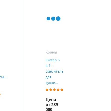
ы
воды
Краны
Ekotap 5
в 1 -
смеситель
м...
для
кухни...
Цена
от 289
000