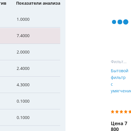
тив
Показатели анализа
Мы Вам перезвоним
уляторы
Колонны очистки воды
1.0000
 насосы
Фильтры от извести
Фирменные магазин
 воды
Фильтры грубой очистки 
7.4000
е клапаны
Магистральные фильтры
2.0000
 для систем аэрации
Фильтры тонкой очистки
Фильтры для воды на кухню
2.4000
Бытовой
фильтр
с
4.3000
умягчение
0.1000
0.1000
Цена 7
800