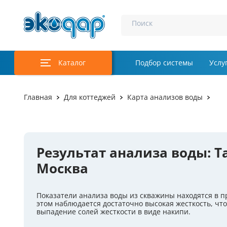
Поиск
Каталог
Подбор системы
Услу
Аэрация и у
Главная
Для коттеджей
Карта анализов воды
Удаление м
Обеззаражи
Результат анализа воды: Т
Услуги
Москва
Комплекту
Показатели анализа воды из скважины находятся в 
Инженерная
этом наблюдается достаточно высокая жесткость, что
выпадение солей жесткости в виде накипи.
Осветление 