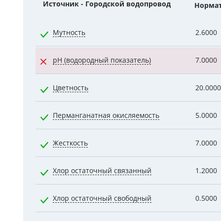
Источник - Городской водопровод
Норма
Гидроаккум
Мутность
2.6000
Дозирующие
Ёмкости для
pH (водородный показатель)
7.0000
Управляющи
Цветность
20.0000
Компрессоры
Перманганатная окисляемость
5.0000
Жесткость
7.0000
Хлор остаточный связанный
1.2000
Хлор остаточный свободный
0.5000