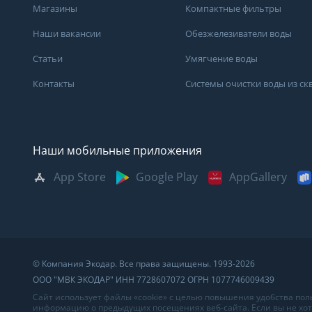
Магазины
Компактные фильтры
Наши вакансии
Обезжелезиватели воды
Статьи
Умягчение воды
Контакты
Системы очистки воды из с
Наши мобильные приложения
App Store
Google Play
AppGallery
Москва
Казань
Саратов
Санкт-Петербург
Кемерово
Самара
Архангельск
Краснодар
Сыктывкар
Владивосток
Красноярск
Сургут
© Компания Экодар. Все права защищены. 1993-2026
Великий Новгород
Мурманск
Тверь
ООО "МВК ЭКОДАР" ИНН 7728607072 ОГРН 1077746009439
Волгоград
Нижний Новгород
Тула
Сайт использует файлы «cookie» с целью повышения удобства по
информацию о предыдущих посещениях веб-сайта. Если вы не хоти