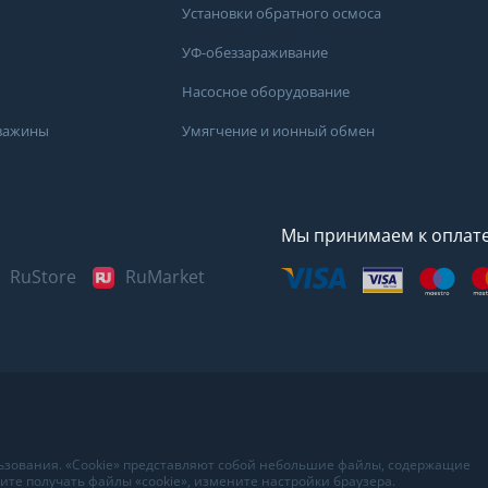
Установки обратного осмоса
УФ-обеззараживание
Насосное оборудование
кважины
Умягчение и ионный обмен
Мы принимаем к оплат
RuStore
RuMarket
Представленные данные н
информационный характер
наиболее достоверных све
воды в вашем доме рекоме
в лаборатории вашего гор
льзования. «Cookie» представляют собой небольшие файлы, содержащие
те получать файлы «cookie», измените настройки браузера.