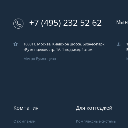
+7 (495) 232 52 62
Мы н
108811, Москва, Киевское шоссе, Бизнес-парк
«Румянцево», стр. 1А, 1 подъезд, 4 этаж
Метро Румянцево
Загрузка..
У вас возникли во
Вы можете их зад
компаний ЭКОДАР,
удобным для Вас с
время!
Компания
Для коттеджей
Загрузка...
О компании
Комплексные системы