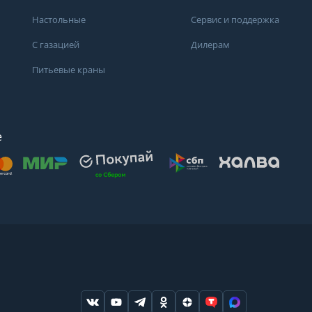
Настольные
Сервис и поддержка
С газацией
Дилерам
Питьевые краны
е
осят
. Для получения
дений о состоянии
ндуем обратиться
ода или в