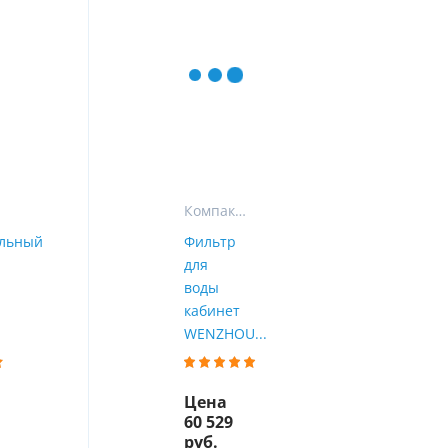
ы
воды
Компактные фильтры
льный
Фильтр
для
воды
кабинет
WENZHOU...
Цена
60 529
руб.