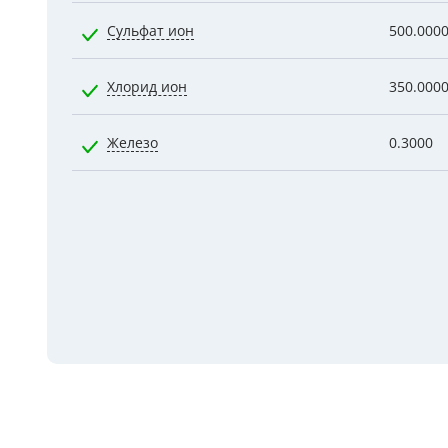
Сульфат ион
500.000
Хлорид ион
350.000
Железо
0.3000