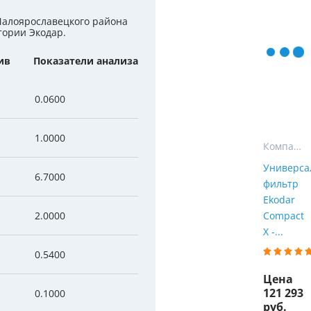
Мы Вам перезвоним
уляторы
Колонны очистки воды
Малоярославецкого района
тории Экодар.
 насосы
Фильтры от извести
Фирменные магазин
ив
Показатели анализа
 воды
Фильтры грубой очистки 
0.0600
е клапаны
Магистральные фильтры
1.0000
 для систем аэрации
Фильтры тонкой очистки
Компактные фильтры
Универса
6.7000
фильтр
Ekodar
2.0000
Compact
X -...
0.5400
Цена
121 293
0.1000
руб.