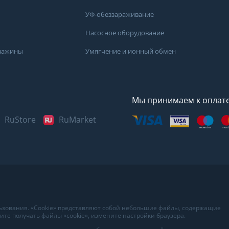
УФ-обеззараживание
Насосное оборудование
кважины
Умягчение и ионный обмен
Мы принимаем к оплат
RuStore
RuMarket
Представленные данные н
информационный характер
наиболее достоверных све
воды в вашем доме рекоме
в лаборатории вашего гор
льзования. «Cookie» представляют собой небольшие файлы, содержащие
те получать файлы «cookie», измените настройки браузера.