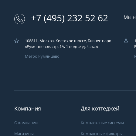
+7 (495) 232 52 62
Мы н
108811, Москва, Киевское шоссе, Бизнес-парк
«Румянцево», стр. 1А, 1 подъезд, 4 этаж
Метро Румянцево
Загрузка..
У вас возникли во
Вы можете их зад
компаний ЭКОДАР,
удобным для Вас с
Компания
Для коттеджей
время!
Загрузка...
О компании
Комплексные системы
Магазины
Компактные фильтры