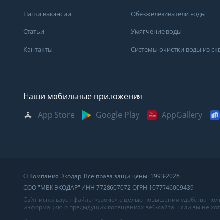
Наши вакансии
Обезжелезиватели воды
Статьи
Умягчение воды
Контакты
Системы очистки воды из с
Наши мобильные приложения
App Store
Google Play
AppGallery
Москва
Казань
Саратов
Санкт-Петербург
Кемерово
Самара
Архангельск
Краснодар
Сыктывкар
Владивосток
Красноярск
Сургут
© Компания Экодар. Все права защищены. 1993-2026
Великий Новгород
Мурманск
Тверь
ООО "МВК ЭКОДАР" ИНН 7728607072 ОГРН 1077746009439
Волгоград
Нижний Новгород
Тула
Сайт использует файлы «cookie» с целью повышения удобства по
информацию о предыдущих посещениях веб-сайта. Если вы не хоти
Вологда
Новосибирск
Тюмень