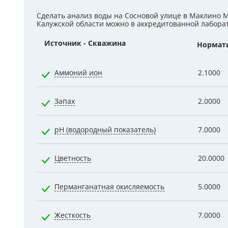
Гидроаккум
Сделать анализ воды на Сосновой улице в Маклино 
Калужской области можно в аккредитованной лабора
Дозирующие
Источник - Скважина
Нормат
Ёмкости для
Аммоний ион
2.1000
Управляющи
Запах
2.0000
Компрессоры
pH (водородный показатель)
7.0000
Цветность
20.0000
Перманганатная окисляемость
5.0000
Жесткость
7.0000