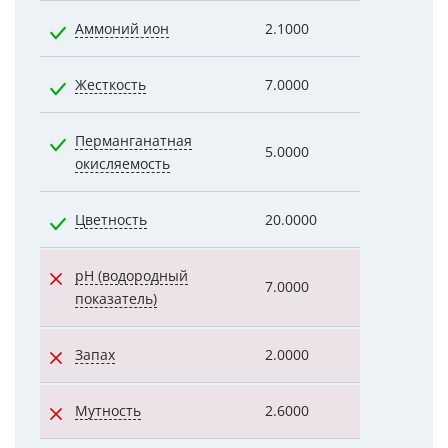
Аммоний ион
2.1000
0.8400
Жесткость
7.0000
5.2000
Перманганатная
5.0000
1.1600
окисляемость
Цветность
20.0000
1.0000
pH (водородный
7.0000
7.5000
показатель)
Запах
2.0000
2.0000
Мутность
2.6000
18.0000