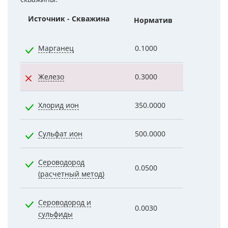
Источник - Скважина
Норматив
Показател
Марганец
0.1000
0.0910
Железо
0.3000
1.9000
Хлорид ион
350.0000
5.0000
Сульфат ион
500.0000
6.0000
Сероводород
0.0500
0.0020
(расчетный метод)
Сероводород и
0.0030
0.0020
сульфиды