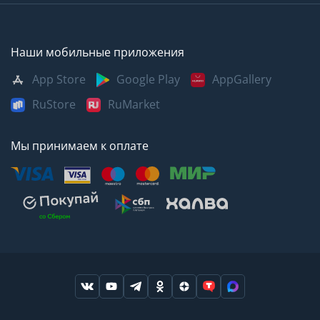
Наши мобильные приложения
App Store
Google Play
AppGallery
RuStore
RuMarket
Мы принимаем к оплате
Москва
Казань
Саратов