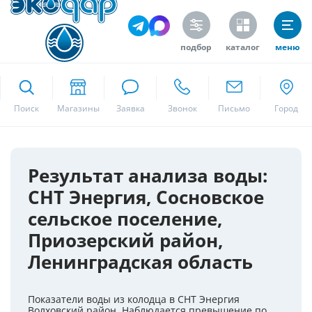
подбор
каталог
меню
ekodar.ru
Поиск
Москва
Результат анализа воды:
СНТ Энергия, Сосновское
Да
сельское поселение,
Приозерский район,
Ленинградская область
Показатели воды из колодца в СНТ Энергия
Волховский район. Наблюдается превышение по