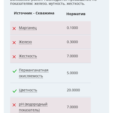
показателям: железо, мутность, жесткость.
Источник - Скважина
Норматив
Показател
Марганец
0.1000
0.1000
Железо
0.3000
4.1000
Жесткость
7.0000
8.7000
Перманганатная
5.0000
2.9100
окисляемость
Цветность
20.0000
14.0000
pH (водородный
7.0000
7.1000
показатель)