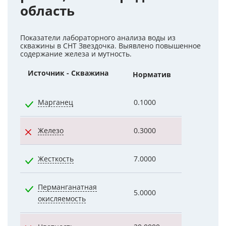
область
Показатели лабораторного анализа воды из
скважины в СНТ Звездочка. Выявлено повышенное
содержание железа и мутность.
Источник - Скважина
Норматив
Показател
Марганец
0.1000
0.0420
Железо
0.3000
2.8500
Жесткость
7.0000
2.5000
Перманганатная
5.0000
4.0000
окисляемость