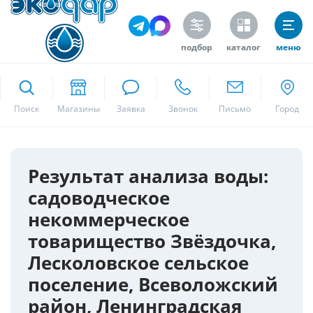
подбор
каталог
меню
ekodar.ru
Поиск
Москва
Результат анализа воды:
садоводческое
Да
некоммерческое
товарищество Звёздочка,
Лесколовское сельское
поселение, Всеволожский
район, Ленинградская