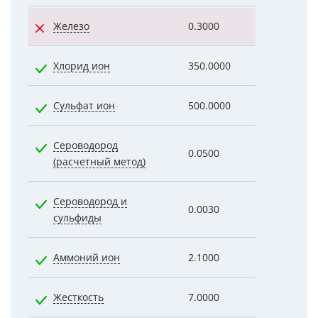
Железо
0.3000
0.5100
Хлорид ион
350.0000
5.0000
Сульфат ион
500.0000
6.0000
Сероводород
0.0500
0.0020
(расчетный метод)
Сероводород и
0.0030
0.0020
сульфиды
Аммоний ион
2.1000
0.6600
Жесткость
7.0000
4.7000