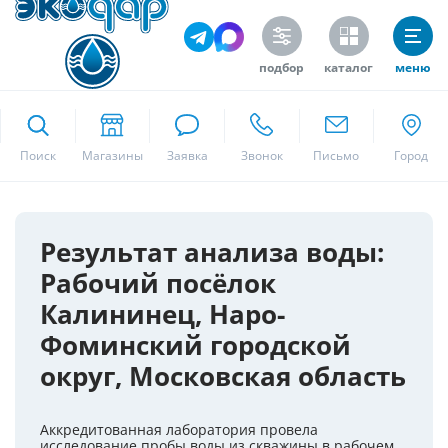
подбор
каталог
меню
ekodar.ru
Поиск
Москва
Результат анализа воды:
Рабочий посёлок
Да
Калининец, Наро-
Фоминский городской
округ, Московская область
Аккредитованная лаборатория провела
исследование пробы воды из скважины в рабочем