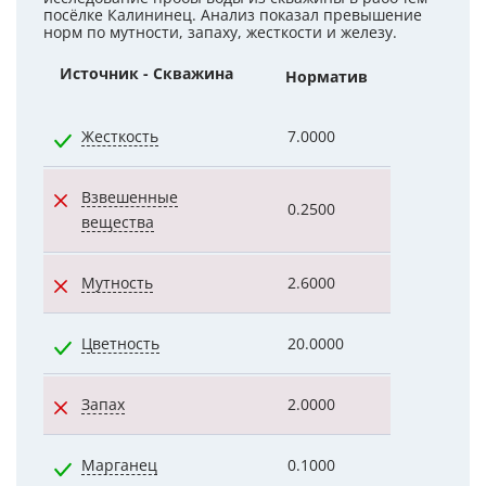
посёлке Калининец. Анализ показал превышение
норм по мутности, запаху, жесткости и железу.
Источник - Скважина
Норматив
Показател
Жесткость
7.0000
4.7000
Взвешенные
0.2500
2.0000
вещества
Мутность
2.6000
4.4000
Цветность
20.0000
5.0000
Запах
2.0000
3.0000
Марганец
0.1000
0.0490