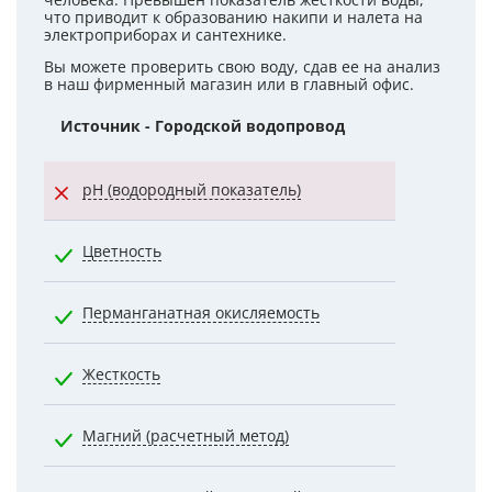
человека. Превышен показатель жесткости воды,
что приводит к образованию накипи и налета на
электроприборах и сантехнике.
Вы можете проверить свою воду, сдав ее на анализ
в наш фирменный магазин или в главный офис.
Источник - Городской водопровод
Норматив
pH (водородный показатель)
7.0000
Цветность
20.0000
Перманганатная окисляемость
5.0000
Жесткость
7.0000
Магний (расчетный метод)
50.0000