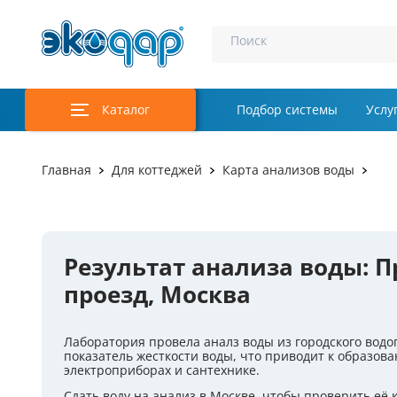
Поиск
Каталог
Подбор системы
Услу
Аэрация и у
Главная
Для коттеджей
Карта анализов воды
Удаление м
Обеззаражи
Результат анализа воды: 
Услуги
проезд, Москва
Комплекту
Лаборатория провела аналз воды из городского вод
Инженерная
показатель жесткости воды, что приводит к образов
электроприборах и сантехнике.
Осветление 
Сдать воду на анализ в Москве, чтобы проверить её 