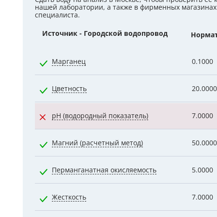
нашей лаборатории, а также в фирменных магазинах
Гидроаккум
специалиста.
Источник - Городской водопровод
Норма
Дозирующие
Ёмкости для
Марганец
0.1000
Управляющи
Цветность
20.0000
Компрессоры
pH (водородный показатель)
7.0000
Магний (расчетный метод)
50.0000
Перманганатная окисляемость
5.0000
Жесткость
7.0000