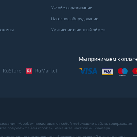
УФ-обеззараживание
Насосное оборудование
кважины
Умягчение и ионный обмен
Мы принимаем к оплат
RuStore
RuMarket
Представленные данные н
информационный характер
наиболее достоверных све
воды в вашем доме рекоме
в лаборатории вашего гор
льзования. «Cookie» представляют собой небольшие файлы, содержащие
те получать файлы «cookie», измените настройки браузера.
я технических характеристик оборудования, условий и технических