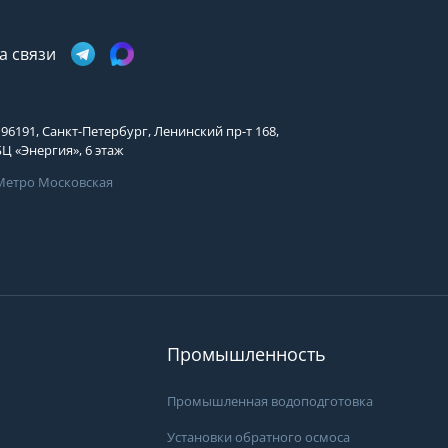
Телефон
Выберите причину обращения
а связи
Выберите причину обращения
Я принимаю условия
Отправить заявку
передачи информации
Департамент
Я принимаю условия
196191, Санкт-Петербург, Ленинский пр-т 168,
Мы Вам перезвоним
передачи информации
БЦ «Энергия», 6 этаж
Я принимаю условия
передачи информации
Метро Московская
Мы Вам перезвоним
.
Вам может подой
Фирменные магазины
просы?
ать специалистам группы
 они свяжутся с Вами
пособом и в удобное
Промышленность
Промышленная водоподготовка
Установки обратного осмоса