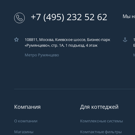
+7 (495) 232 52 62
Мы н
108811, Москва, Киевское шоссе, Бизнес-парк
«Румянцево», стр. 1А, 1 подъезд, 4 этаж
Метро Румянцево
Загрузка..
У вас возникли во
Вы можете их зад
компаний ЭКОДАР,
удобным для Вас с
Компания
Для коттеджей
время!
Загрузка...
О компании
Комплексные системы
Магазины
Компактные фильтры