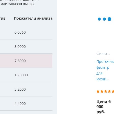
Мы Вам перезвоним
 или заказав вызов
уляторы
Колонны очистки воды
тив
Показатели анализа
 насосы
Фильтры от извести
Фирменные магазин
 воды
Фильтры грубой очистки 
0.0360
е клапаны
Магистральные фильтры
3.0000
 для систем аэрации
Фильтры тонкой очистки
Фильтры для воды на кухню
7.6000
Проточн
фильтр
для
16.0000
кухни...
3.2000
Цена 6
4.4000
900
руб.