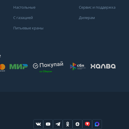
Настольные
Сервис и поддержка
С газацией
Дилерам
Питьевые краны
е
осят
. Для получения
дений о состоянии
ндуем обратиться
ода или в