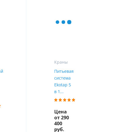
ы
воды
Краны
ый
Питьевая
система
Ekotap 5
в 1...
Цена
от 290
400
руб.