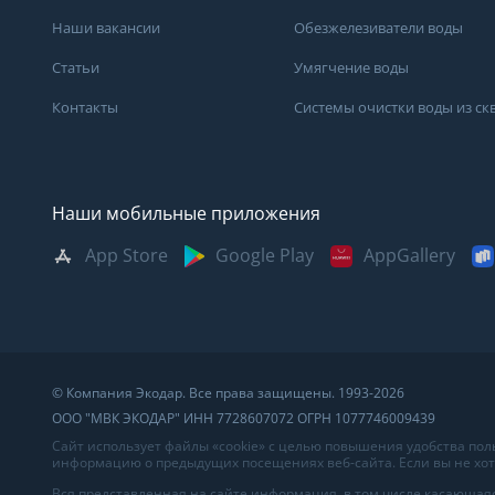
Наши вакансии
Обезжелезиватели воды
Статьи
Умягчение воды
Контакты
Системы очистки воды из с
Наши мобильные приложения
App Store
Google Play
AppGallery
Москва
Казань
Саратов
Санкт-Петербург
Кемерово
Самара
Архангельск
Краснодар
Сыктывкар
Владивосток
Красноярск
Сургут
© Компания Экодар. Все права защищены. 1993-2026
Великий Новгород
Мурманск
Тверь
ООО "МВК ЭКОДАР" ИНН 7728607072 ОГРН 1077746009439
Волгоград
Нижний Новгород
Тула
Сайт использует файлы «cookie» с целью повышения удобства по
информацию о предыдущих посещениях веб-сайта. Если вы не хоти
Вологда
Новосибирск
Тюмень
Вся представленная на сайте информация, в том числе касающаяс