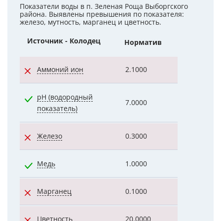
Показатели воды в п. Зеленая Роща Выборгского
района. Выявлены превышения по показателя:
железо, мутность, марганец и цветность.
Источник - Колодец
Норматив
Показатели
Аммоний ион
2.1000
2.1900
pH (водородный
7.0000
6.5000
показатель)
Железо
0.3000
12.2000
Медь
1.0000
0.0400
Марганец
0.1000
0.1900
Цветность
20.0000
300.0000