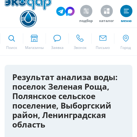
подбор
каталог
меню
ekodar.ru
Поиск
Москва
Результат анализа воды:
поселок Зеленая Роща,
Да
Полянское сельское
поселение, Выборгский
район, Ленинградская
область