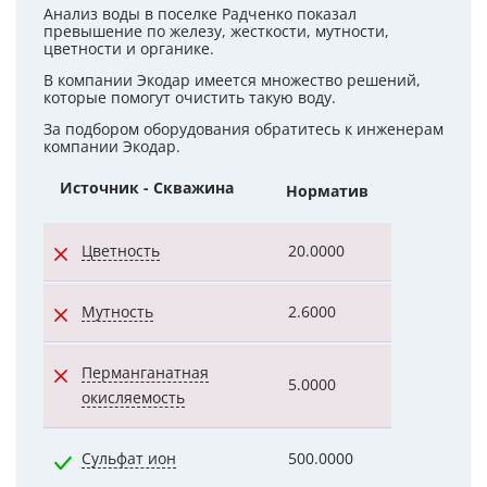
Анализ воды в поселке Радченко показал
превышение по железу, жесткости, мутности,
цветности и органике.
В компании Экодар имеется множество решений,
которые помогут очистить такую воду.
За подбором оборудования обратитесь к инженерам
компании Экодар.
Источник - Скважина
Норматив
Показател
Цветность
20.0000
36.0000
Мутность
2.6000
8.1000
Перманганатная
5.0000
9.1000
окисляемость
Сульфат ион
500.0000
16.3000