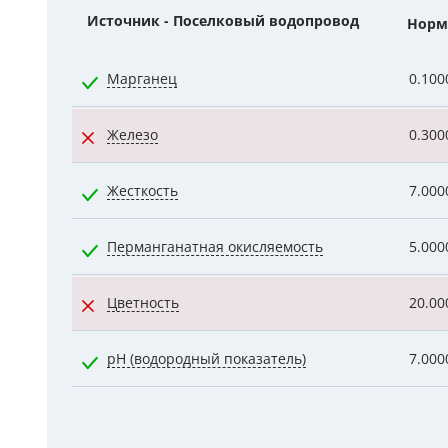
Источник - Поселковый водопровод
Норм
Гидроаккум
Дозирующие
Марганец
0.100
Ёмкости для
Железо
0.300
Управляющи
Жесткость
7.000
Компрессоры
Перманганатная окисляемость
5.000
Цветность
20.00
pH (водородный показатель)
7.000