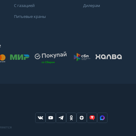
С газацией
Дилерам
Питьевые краны
е
осят
. Для получения
дений о состоянии
ндуем обратиться
ода или в
вляется