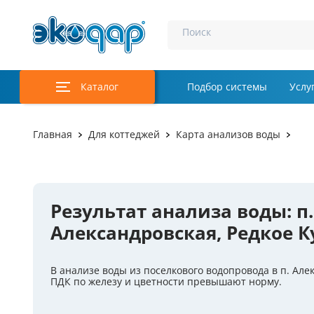
Поиск
Каталог
Подбор системы
Услу
Аэрация и у
Главная
Для коттеджей
Карта анализов воды
Удаление м
Обеззаражи
Результат анализа воды: п.
Услуги
Александровская, Редкое К
Комплекту
В анализе воды из поселкового водопровода в п. Але
Инженерная
ПДК по железу и цветности превышают норму.
Осветление 