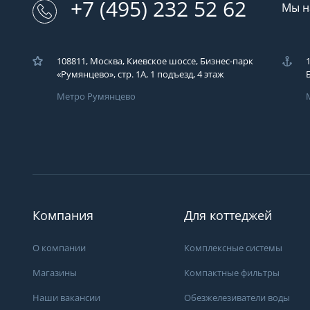
+7 (495) 232 52 62
Мы н
108811, Москва, Киевское шоссе, Бизнес-парк
«Румянцево», стр. 1А, 1 подъезд, 4 этаж
Метро Румянцево
Загрузка..
У вас возникли во
Вы можете их зад
Компания
Для коттеджей
компаний ЭКОДАР,
удобным для Вас с
время!
О компании
Комплексные системы
Загрузка...
Магазины
Компактные фильтры
Наши вакансии
Обезжелезиватели воды