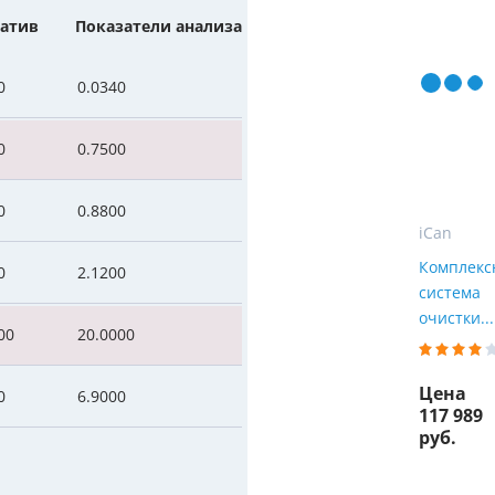
Мы Вам перезвоним
атив
Показатели анализа
уляторы
Колонны очистки воды
 насосы
Фильтры от извести
Фирменные магазин
0
0.0340
 воды
Фильтры грубой очистки 
0
0.7500
е клапаны
Магистральные фильтры
0
0.8800
 для систем аэрации
Фильтры тонкой очистки
iCan
Комплекс
0
2.1200
система
очистки...
00
20.0000
Цена
0
6.9000
117 989
руб.