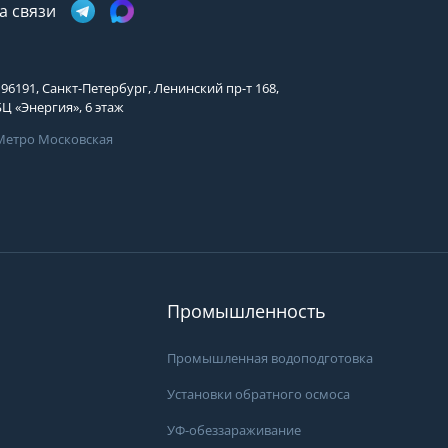
Телефон
а связи
Выберите причину обращения
Выберите причину обращения
Я принимаю условия
Отправить заявку
передачи информации
196191, Санкт-Петербург, Ленинский пр-т 168,
Департамент
БЦ «Энергия», 6 этаж
Я принимаю условия
Мы Вам перезвоним
передачи информации
Метро Московская
Я принимаю условия
передачи информации
Мы Вам перезвоним
.
Вам может подой
Фирменные магазины
просы?
ать специалистам группы
Промышленность
 они свяжутся с Вами
пособом и в удобное
Промышленная водоподготовка
Установки обратного осмоса
УФ-обеззараживание