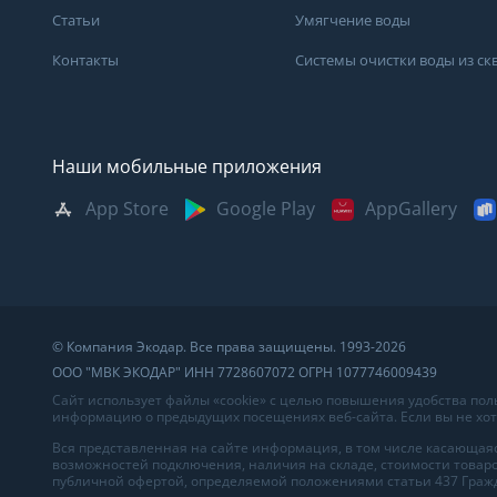
Статьи
Умягчение воды
Контакты
Системы очистки воды из с
Наши мобильные приложения
App Store
Google Play
AppGallery
Москва
Казань
Саратов
Санкт-Петербург
Кемерово
Самара
Архангельск
Краснодар
Сыктывкар
Владивосток
Красноярск
Сургут
© Компания Экодар. Все права защищены. 1993-2026
Великий Новгород
Мурманск
Тверь
ООО "МВК ЭКОДАР" ИНН 7728607072 ОГРН 1077746009439
Волгоград
Нижний Новгород
Тула
Сайт использует файлы «cookie» с целью повышения удобства по
информацию о предыдущих посещениях веб-сайта. Если вы не хоти
Вологда
Новосибирск
Тюмень
Вся представленная на сайте информация, в том числе касающаяс
возможностей подключения, наличия на складе, стоимости товаро
Воронеж
Омск
Ульяновск
публичной офертой, определяемой положениями статьи 437 Гражд