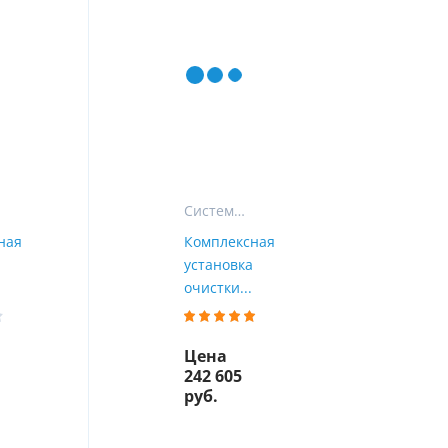
ы
воды
Системы СТАНДАРТ
ная
Комплексная
установка
очистки...
Цена
242 605
руб.