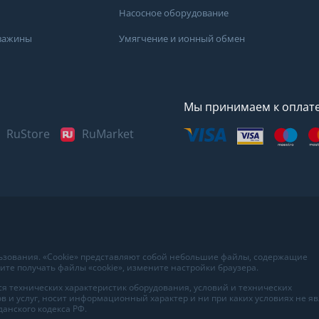
Насосное оборудование
кважины
Умягчение и ионный обмен
Мы принимаем к оплат
RuStore
RuMarket
Представленные данные н
информационный характер
наиболее достоверных све
воды в вашем доме рекоме
льзования. «Cookie» представляют собой небольшие файлы, содержащие
в лаборатории вашего гор
те получать файлы «cookie», измените настройки браузера.
я технических характеристик оборудования, условий и технических
в и услуг, носит информационный характер и ни при каких условиях не я
анского кодекса РФ.