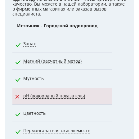
качество, Вы можете в нашей лаборатории, а также
в фирменных магазинах или заказав вызов
специалиста.
Источник - Городской водопровод
Норматив
Запах
2.0000
Магний (расчетный метод)
50.0000
Мутность
2.6000
pH (водородный показатель)
7.0000
Цветность
20.0000
Перманганатная окисляемость
5.0000