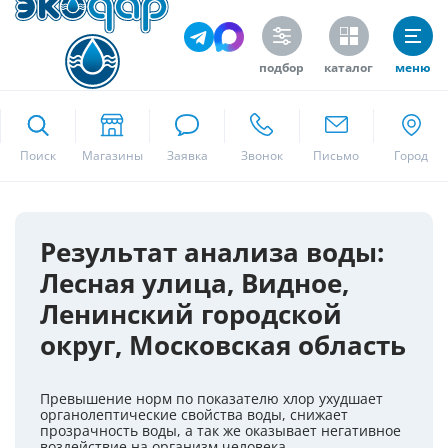
подбор
каталог
меню
ekodar.ru
Поиск
Москва
Результат анализа воды:
Лесная улица, Видное,
Да
Ленинский городской
округ, Московская область
Превышение норм по показателю хлор ухудшает
органолептические свойства воды, снижает
прозрачность воды, а так же оказывает негативное
воздействие на организм человека.