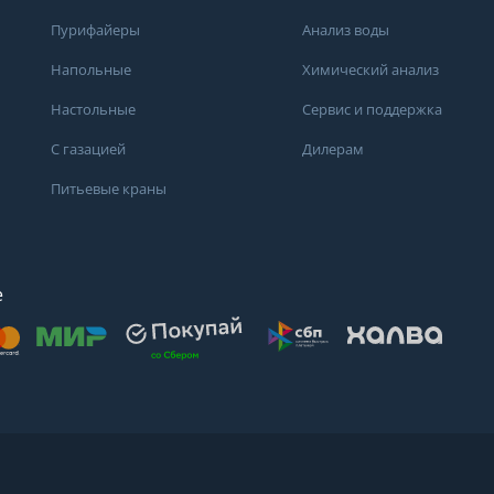
Получить консультацию
Пурифайеры
Анализ воды
Напольные
Химический анализ
Настольные
Сервис и поддержка
С газацией
Дилерам
Питьевые краны
е
осят
. Для получения
дений о состоянии
ндуем обратиться
ода или в