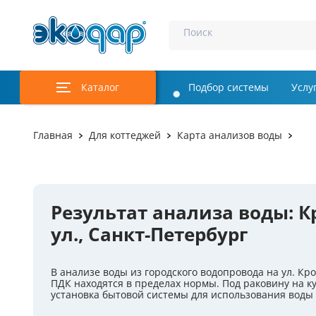
Поиск
Каталог
Подбор системы
Услу
Аэрация и у
Главная
Для коттеджей
Карта анализов воды
Удаление м
Обеззаражи
Результат анализа воды: К
Услуги
ул., Санкт-Петербург
Комплекту
В анализе воды из городского водопровода на ул. Кр
Инженерная
ПДК находятся в пределах нормы. Под раковину на к
установка бытовой системы для использования воды 
Осветление 