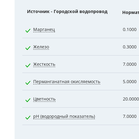
Гидроаккум
Источник - Городской водопровод
Норма
Дозирующие
Марганец
0.1000
Ёмкости для
Железо
0.3000
Управляющи
Компрессоры
Жесткость
7.0000
Перманганатная окисляемость
5.0000
Цветность
20.0000
pH (водородный показатель)
7.0000