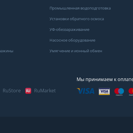
Промышленная водоподготовка
Установки обратного осмоса
УФ-обеззараживание
Насосное оборудование
кважины
Умягчение и ионный обмен
Мы принимаем к оплат
RuStore
RuMarket
Представленные данные н
информационный характер
наиболее достоверных све
воды в вашем доме рекоме
в лаборатории вашего гор