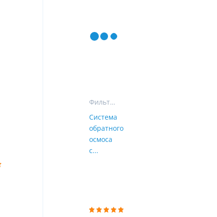
ы
воды
Фильтры для воды на кухню
Система
обратного
осмоса
с...