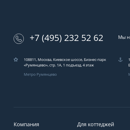
+7 (495) 232 52 62
Мы н
108811, Москва, Киевское шоссе, Бизнес-парк
«Румянцево», стр. 1А, 1 подъезд, 4 этаж
Метро Румянцево
Загрузка..
У вас возникли во
Вы можете их зад
компаний ЭКОДАР,
удобным для Вас с
время!
Компания
Для коттеджей
Загрузка...