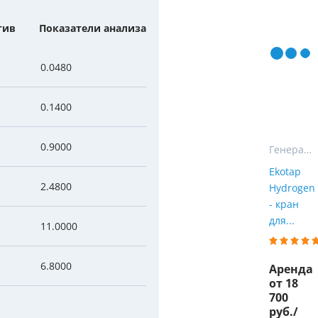
Мы Вам перезвоним
уляторы
Колонны очистки воды
тив
Показатели анализа
 насосы
Фильтры от извести
Фирменные магазин
0.0480
 воды
Фильтры грубой очистки 
0.1400
е клапаны
Магистральные фильтры
 для систем аэрации
Фильтры тонкой очистки
0.9000
Генераторы водорода и пурифайеры с водородом
Ekotap
2.4800
Hydrogen
- кран
для...
11.0000
6.8000
Аренда
от 18
700
руб./