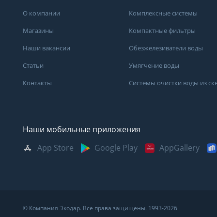
О компании
Комплексные системы
Магазины
Компактные фильтры
Наши вакансии
Обезжелезиватели воды
Статьи
Умягчение воды
Контакты
Системы очистки воды из с
Наши мобильные приложения
App Store
Google Play
AppGallery
Москва
Казань
Саратов
Санкт-Петербург
Кемерово
Самара
Архангельск
Краснодар
Сыктывкар
Владивосток
Красноярск
Сургут
© Компания Экодар. Все права защищены. 1993-2026
Великий Новгород
Мурманск
Тверь