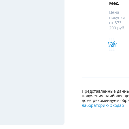
мес.
Цена
покупки
от 373
200 руб.
Представленные данны
получения наиболее до
доме рекомендуем обра
лабораторию Экодар