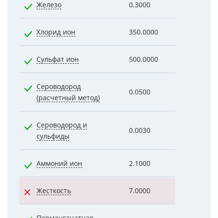
Железо
0.3000
0.1000
Хлорид ион
350.0000
28.0000
Сульфат ион
500.0000
29.0000
Сероводород
0.0500
0.0020
(расчетный метод)
Сероводород и
0.0030
0.0020
сульфиды
Аммоний ион
2.1000
0.2200
Жесткость
7.0000
7.3000
Перманганатная