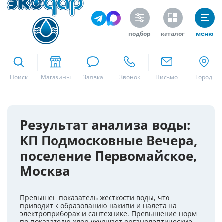
подбор
каталог
меню
ekodar.ru
Поиск
Москва
Результат анализа воды:
КП Подмосковные Вечера,
Да
поселение Первомайское,
Москва
Превышен показатель жесткости воды, что
приводит к образованию накипи и налета на
электроприборах и сантехнике. Превышение норм
по показателю хлор ухудшает органолептические