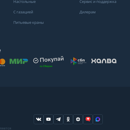
Настольные
Сервис и поддержка
С газацией
Дилерам
Питьевые краны
е
осят
. Для получения
дений о состоянии
ндуем обратиться
ода или в
вляется