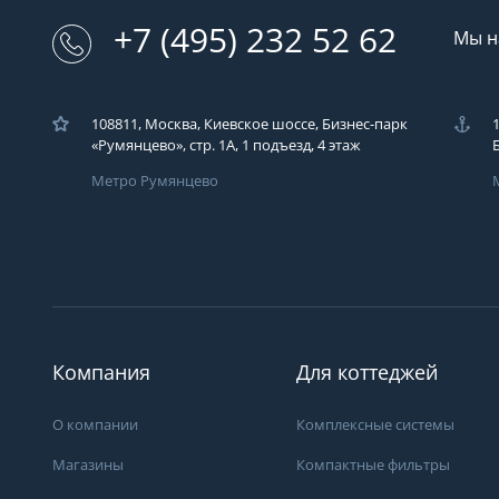
+7 (495) 232 52 62
Мы н
108811, Москва, Киевское шоссе, Бизнес-парк
«Румянцево», стр. 1А, 1 подъезд, 4 этаж
Метро Румянцево
Загрузка..
У вас возникли во
Вы можете их зад
компаний ЭКОДАР,
Компания
Для коттеджей
удобным для Вас с
время!
О компании
Комплексные системы
Загрузка...
Магазины
Компактные фильтры