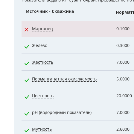
Показатели воды в КП Сувантоярви. Превышение по
Гидроаккум
Источник - Скважина
Нормат
Дозирующие
Марганец
0.1000
Ёмкости для
Железо
0.3000
Управляющи
Компрессоры
Жесткость
7.0000
Перманганатная окисляемость
5.0000
Цветность
20.0000
pH (водородный показатель)
7.0000
Мутность
2.6000