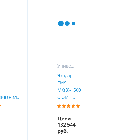
ы
воды
Универсальные фильтры для очистки воды в частном доме
Экодар
я
EMS
MX(B)-1500
ивания...
CIDM -...
Цена
132 544
руб.