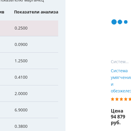
 показателю марганец
Мы Вам перезвоним
уляторы
Колонны очистки воды
ив
Показатели анализа
 насосы
Фильтры от извести
Фирменные магазин
0.2500
 воды
Фильтры грубой очистки 
0.0900
е клапаны
Магистральные фильтры
 для систем аэрации
Фильтры тонкой очистки
1.2500
Системы СТАНДАРТ
Система
0.4100
умягчени
и
обезжелез
2.0000
6.9000
Цена
94 879
руб.
0.3800