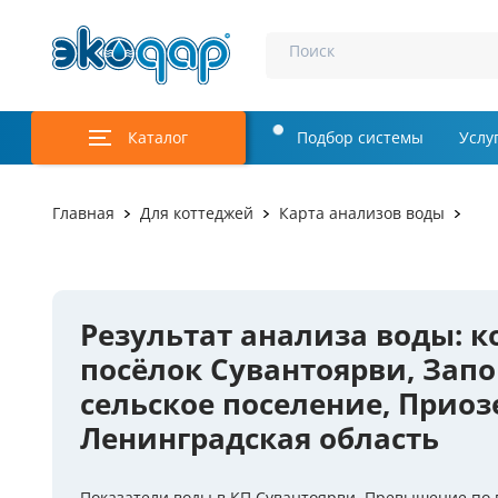
Поиск
Каталог
Подбор системы
Услу
Аэрация и у
Главная
Для коттеджей
Карта анализов воды
Удаление м
Обеззаражи
Результат анализа воды: 
Услуги
посёлок Сувантоярви, Зап
Комплекту
сельское поселение, Приоз
Ленинградская область
Инженерная
Осветление 