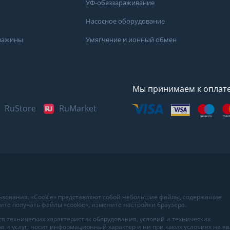
УФ-обеззараживание
Насосное оборудование
кважины
Умягчение и ионный обмен
Мы принимаем к оплат
RuStore
RuMarket
Представленные данные н
информационный характер
наиболее достоверных све
воды в вашем доме рекоме
в лаборатории вашего гор
льзования. «Cookie» представляют собой небольшие файлы, содержащие
те получать файлы «cookie», измените настройки браузера.
я технических характеристик оборудования, условий и технических
в и услуг, носит информационный характер и ни при каких условиях не я