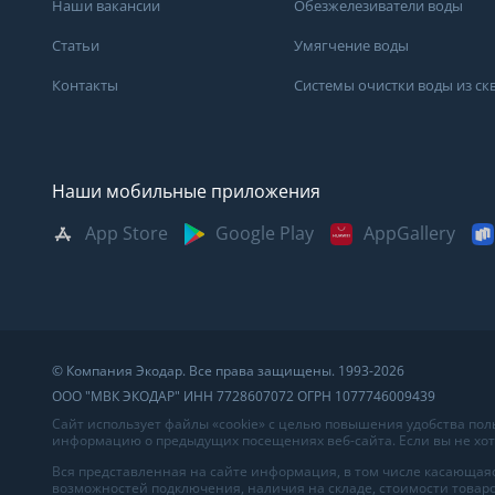
Наши вакансии
Обезжелезиватели воды
Статьи
Умягчение воды
Контакты
Системы очистки воды из с
Наши мобильные приложения
App Store
Google Play
AppGallery
Москва
Казань
Саратов
Санкт-Петербург
Кемерово
Самара
Архангельск
Краснодар
Сыктывкар
Владивосток
Красноярск
Сургут
© Компания Экодар. Все права защищены. 1993-2026
Великий Новгород
Мурманск
Тверь
ООО "МВК ЭКОДАР" ИНН 7728607072 ОГРН 1077746009439
Волгоград
Нижний Новгород
Тула
Сайт использует файлы «cookie» с целью повышения удобства по
информацию о предыдущих посещениях веб-сайта. Если вы не хоти
Вологда
Новосибирск
Тюмень
Вся представленная на сайте информация, в том числе касающаяс
возможностей подключения, наличия на складе, стоимости товаро