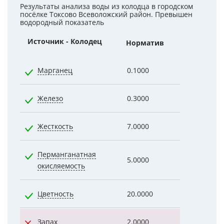
Результаты анализа воды из колодца в городском
посёлке Токсово Всеволожский район. Превышен
водородный показатель
Источник - Колодец
Норматив
Показатели
Марганец
0.1000
0.0240
Железо
0.3000
0.1400
Жесткость
7.0000
0.9700
Перманганатная
5.0000
0.4600
окисляемость
Цветность
20.0000
3.0000
Запах
2.0000
9.9000