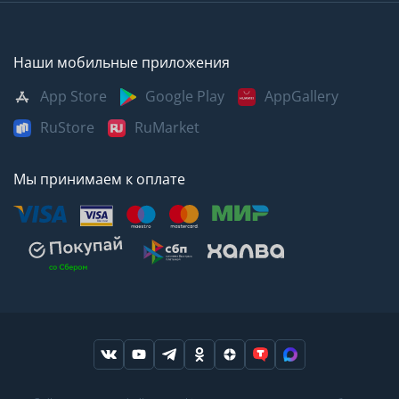
Наши мобильные приложения
App Store
Google Play
AppGallery
RuStore
RuMarket
Мы принимаем к оплате
Москва
Казань
Саратов