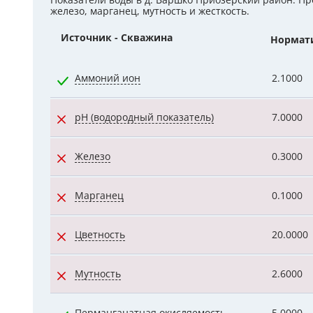
Показатели воды в д. Варшко Приозерский район. П
железо, марганец, мутность и жесткость.
Гидроаккум
Источник - Скважина
Нормат
Дозирующие
Аммоний ион
2.1000
Ёмкости для
Управляющи
pH (водородный показатель)
7.0000
Компрессоры
Железо
0.3000
Марганец
0.1000
Цветность
20.0000
Мутность
2.6000