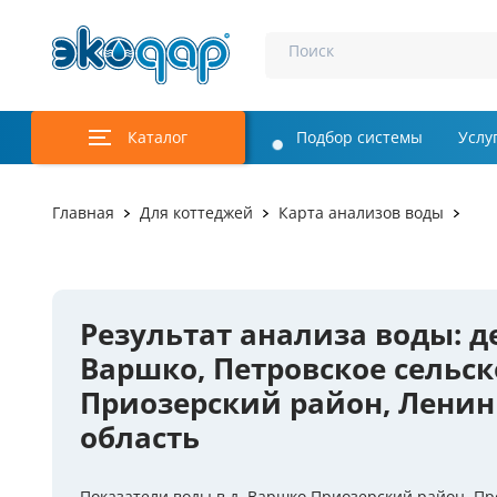
Поиск
Каталог
Подбор системы
Услу
Аэрация и у
Главная
Для коттеджей
Карта анализов воды
Удаление м
Обеззаражи
Результат анализа воды: д
Услуги
Варшко, Петровское сельск
Комплекту
Приозерский район, Ленин
область
Инженерная
Осветление 