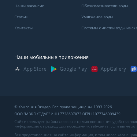
Наши вакансии
Обезжелезиватели воды
Статьи
Умягчение воды
Контакты
Системы очистки воды из с
Наши мобильные приложения
App Store
Google Play
AppGallery
Москва
Казань
Саратов
Санкт-Петербург
Кемерово
Самара
Архангельск
Краснодар
Сыктывкар
Владивосток
Красноярск
Сургут
© Компания Экодар. Все права защищены. 1993-2026
Великий Новгород
Мурманск
Тверь
ООО "МВК ЭКОДАР" ИНН 7728607072 ОГРН 1077746009439
Волгоград
Нижний Новгород
Тула
Сайт использует файлы «cookie» с целью повышения удобства по
информацию о предыдущих посещениях веб-сайта. Если вы не хоти
Вологда
Новосибирск
Тюмень
Вся представленная на сайте информация, в том числе касающаяс