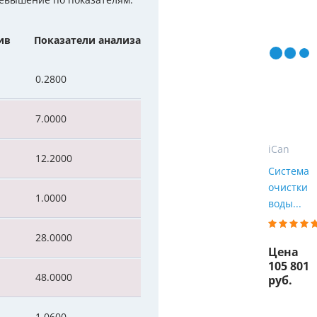
ревышение по показателям:
Мы Вам перезвоним
уляторы
Колонны очистки воды
ив
Показатели анализа
 насосы
Фильтры от извести
Фирменные магазин
0.2800
 воды
Фильтры грубой очистки 
е клапаны
Магистральные фильтры
7.0000
 для систем аэрации
Фильтры тонкой очистки
iCan
12.2000
Система
очистки
1.0000
воды...
28.0000
Цена
105 801
48.0000
руб.