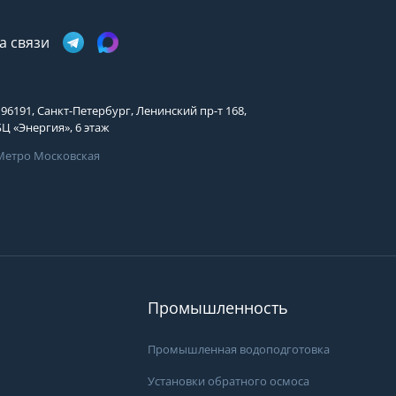
Телефон
Выберите причину обращения
а связи
Выберите причину обращения
Я принимаю условия
Отправить заявку
передачи информации
Департамент
196191, Санкт-Петербург, Ленинский пр-т 168,
Я принимаю условия
Мы Вам перезвоним
передачи информации
БЦ «Энергия», 6 этаж
Я принимаю условия
передачи информации
Метро Московская
Мы Вам перезвоним
.
Вам может подой
Фирменные магазины
просы?
ать специалистам группы
 они свяжутся с Вами
пособом и в удобное
Промышленность
Промышленная водоподготовка
Установки обратного осмоса