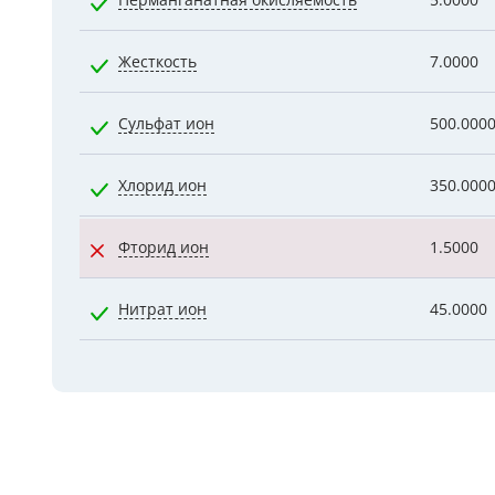
Перманганатная окисляемость
5.0000
Жесткость
7.0000
Сульфат ион
500.000
Хлорид ион
350.000
Фторид ион
1.5000
Нитрат ион
45.0000