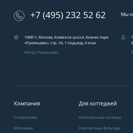
+7 (495) 232 52 62
Мы н
108811, Москва, Киевское шоссе, Бизнес-парк
«Румянцево», стр. 1А, 1 подъезд, 4 этаж
Метро Румянцево
Загрузка..
У вас возникли во
Вы можете их зад
компаний ЭКОДАР,
удобным для Вас с
Компания
Для коттеджей
время!
Загрузка...
О компании
Комплексные системы
Магазины
Компактные фильтры