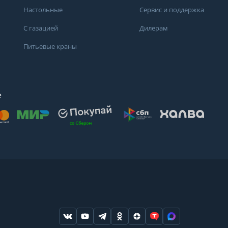
Настольные
Сервис и поддержка
С газацией
Дилерам
Питьевые краны
е
осят
. Для получения
дений о состоянии
ндуем обратиться
ода или в