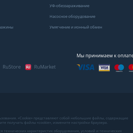
УФ-обеззараживание
Насосное оборудование
кважины
Умягчение и ионный обмен
Мы принимаем к оплат
RuStore
RuMarket
Представленные данные н
информационный характер
наиболее достоверных све
воды в вашем доме рекоме
в лаборатории вашего гор
льзования. «Cookie» представляют собой небольшие файлы, содержащие
те получать файлы «cookie», измените настройки браузера.
я технических характеристик оборудования, условий и технических