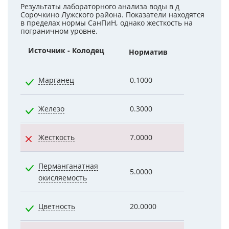
Результаты лабораторного анализа воды в д
Сорочкино Лужского района. Показатели находятся
в пределах нормы СанПиН, однако жесткость на
пограничном уровне.
Источник - Колодец
Норматив
Показатели
Марганец
0.1000
0.0230
Железо
0.3000
0.0200
Жесткость
7.0000
9.9000
Перманганатная
5.0000
1.2700
окисляемость
Цветность
20.0000
3.0000