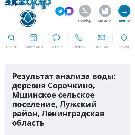
подбор
каталог
меню
ekodar.ru
Поиск
Москва
Результат анализа воды:
деревня Сорочкино,
Да
Мшинское сельское
поселение, Лужский
район, Ленинградская
область