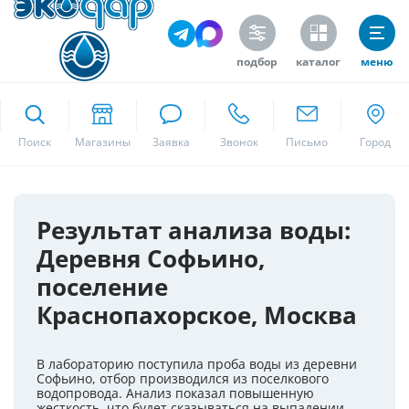
подбор
каталог
меню
ekodar.ru
Поиск
Москва
Результат анализа воды:
Деревня Софьино,
Да
поселение
Краснопахорское, Москва
В лабораторию поступила проба воды из деревни
Софьино, отбор производился из поселкового
водопровода. Анализ показал повышенную
жесткость, что будет сказываться на выпадении