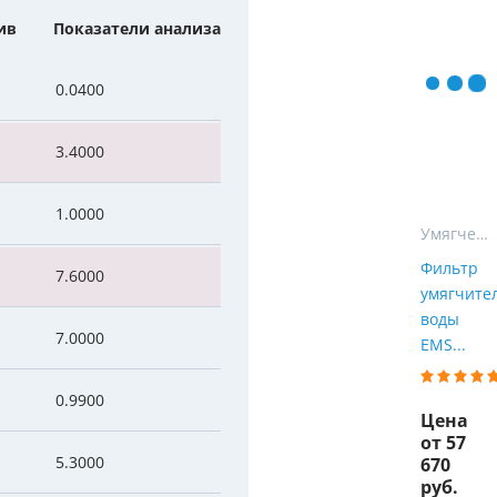
Мы Вам перезвоним
ив
Показатели анализа
уляторы
Колонны очистки воды
 насосы
Фильтры от извести
Фирменные магазин
0.0400
 воды
Фильтры грубой очистки 
3.4000
е клапаны
Магистральные фильтры
1.0000
 для систем аэрации
Фильтры тонкой очистки
Умягчение
Фильтр
7.6000
умягчите
воды
7.0000
EMS...
0.9900
Цена
от 57
5.3000
670
руб.