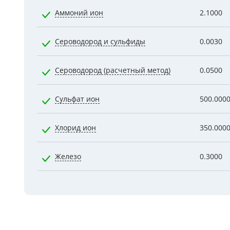
Аммоний ион
2.1000
Сероводород и сульфиды
0.0030
Сероводород (расчетный метод)
0.0500
Сульфат ион
500.000
Хлорид ион
350.000
Железо
0.3000