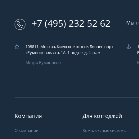
+7 (495) 232 52 62
Мы н
108811, Москва, Киевское шоссе, Бизнес-парк
«Румянцево», стр. 1А, 1 подъезд, 4 этаж
Метро Румянцево
Загрузка..
У вас возникли во
Вы можете их зад
компаний ЭКОДАР,
удобным для Вас с
время!
Компания
Для коттеджей
Загрузка...
О компании
Комплексные системы