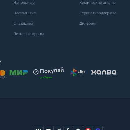
Напольные
Химический анализ
Настольные
Сервис и поддержка
С газацией
Дилерам
Питьевые краны
е
осят
. Для получения
дений о состоянии
ндуем обратиться
ода или в