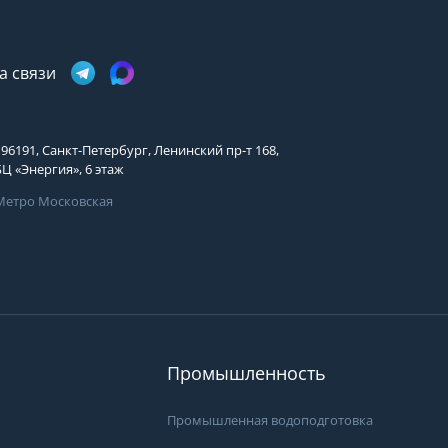
Телефон
Выберите причину обращения
а связи
Выберите причину обращения
Я принимаю условия
Отправить заявку
передачи информации
Департамент
Я принимаю условия
Мы Вам перезвоним
196191, Санкт-Петербург, Ленинский пр-т 168,
передачи информации
БЦ «Энергия», 6 этаж
Я принимаю условия
передачи информации
Метро Московская
Мы Вам перезвоним
.
Вам может подой
Фирменные магазины
просы?
ать специалистам группы
 они свяжутся с Вами
пособом и в удобное
Промышленность
Промышленная водоподготовка