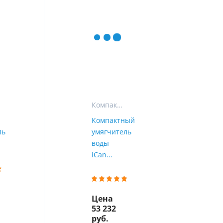
ы
воды
Компактные фильтры
Компактный
ль
умягчитель
воды
iCan...
Цена
53 232
руб.