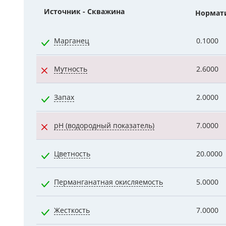
Источник - Скважина
Нормат
Гидроаккум
Дозирующие
Марганец
0.1000
Ёмкости для
Мутность
2.6000
Управляющи
Запах
2.0000
Компрессоры
pH (водородный показатель)
7.0000
Цветность
20.0000
Перманганатная окисляемость
5.0000
Жесткость
7.0000