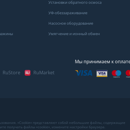
Установки обратного осмоса
УФ-обеззараживание
Насосное оборудование
кважины
Умягчение и ионный обмен
Мы принимаем к оплат
RuStore
RuMarket
Представленные данные н
информационный характер
наиболее достоверных све
воды в вашем доме рекоме
в лаборатории вашего гор
льзования. «Cookie» представляют собой небольшие файлы, содержащие
те получать файлы «cookie», измените настройки браузера.