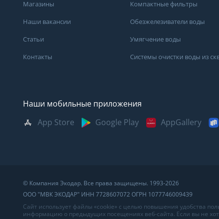
Магазины
Компактные фильтры
Наши вакансии
Обезжелезиватели воды
Статьи
Умягчение воды
Контакты
Системы очистки воды из с
Наши мобильные приложения
App Store
Google Play
AppGallery
Москва
Казань
Саратов
Санкт-Петербург
Кемерово
Самара
Архангельск
Краснодар
Сыктывкар
Владивосток
Красноярск
Сургут
© Компания Экодар. Все права защищены. 1993-2026
Великий Новгород
Мурманск
Тверь
ООО "МВК ЭКОДАР" ИНН 7728607072 ОГРН 1077746009439
Волгоград
Нижний Новгород
Тула
Сайт использует файлы «cookie» с целью повышения удобства по
информацию о предыдущих посещениях веб-сайта. Если вы не хоти