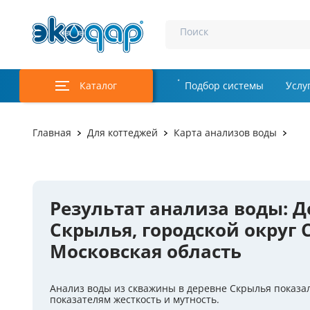
Поиск
Каталог
Подбор системы
Услу
Аэрация и у
Главная
Для коттеджей
Карта анализов воды
Удаление м
Обеззаражи
Результат анализа воды: Д
Услуги
Скрылья, городской округ 
Комплекту
Московская область
Инженерная
Анализ воды из скважины в деревне Скрылья показ
Осветление 
показателям жесткость и мутность.