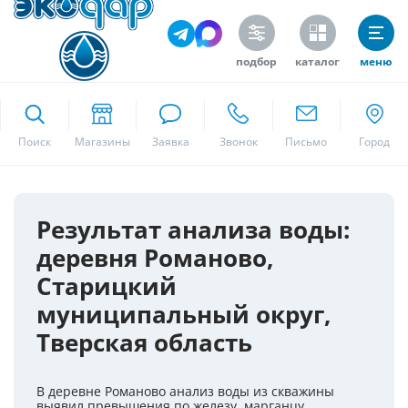
подбор
каталог
меню
ekodar.ru
Поиск
Москва
Результат анализа воды:
деревня Романово,
Да
Старицкий
муниципальный округ,
Тверская область
В деревне Романово анализ воды из скважины
выявил превышения по железу, марганцу,