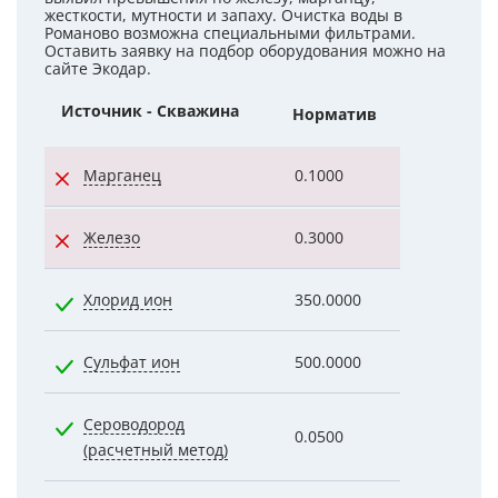
жесткости, мутности и запаху. Очистка воды в
Романово возможна специальными фильтрами.
Оставить заявку на подбор оборудования можно на
сайте Экодар.
Источник - Скважина
Норматив
Показател
Марганец
0.1000
0.2700
Железо
0.3000
2.6000
Хлорид ион
350.0000
9.9000
Сульфат ион
500.0000
34.0000
Сероводород
0.0500
0.0020
(расчетный метод)