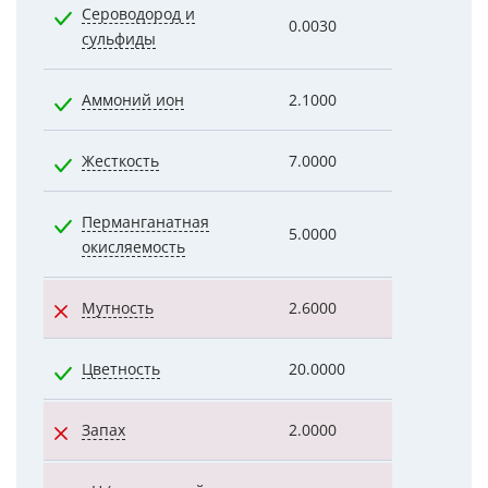
Сероводород и
0.0030
0.0020
сульфиды
Аммоний ион
2.1000
0.1000
Жесткость
7.0000
6.5000
Перманганатная
5.0000
0.9200
окисляемость
Мутность
2.6000
32.0000
Цветность
20.0000
5.0000
Запах
2.0000
2.0000