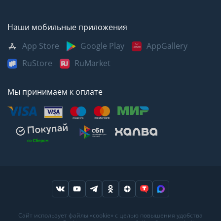
Наши мобильные приложения
App Store
Google Play
AppGallery
RuStore
RuMarket
Мы принимаем к оплате
Москва
Казань
Саратов
Сайт использует файлы «cookie» с целью повышения удобства