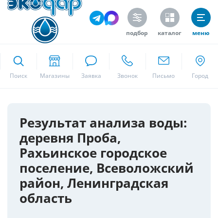
подбор
каталог
меню
ekodar.ru
Поиск
Москва
Результат анализа воды:
деревня Проба,
Да
Рахьинское городское
поселение, Всеволожский
район, Ленинградская
область