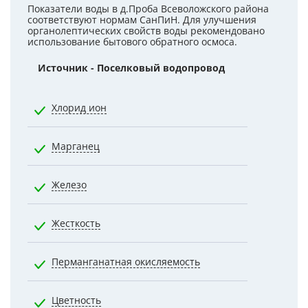
Показатели воды в д.Проба Всеволожского района
соответствуют нормам СанПиН. Для улучшения
органолептических свойств воды рекомендовано
использование бытового обратного осмоса.
Источник - Поселковый водопровод
Нормати
Хлорид ион
350.0000
Марганец
0.1000
Железо
0.3000
Жесткость
7.0000
Перманганатная окисляемость
5.0000
Цветность
20.0000