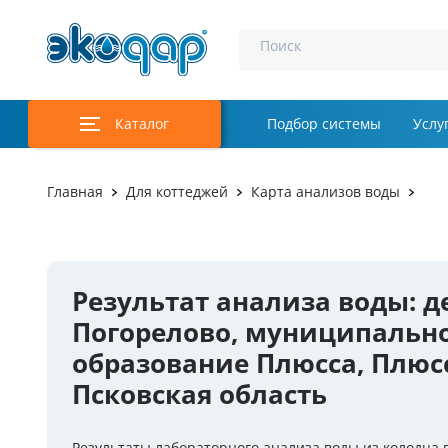
Поиск
Каталог
Подбор системы
Услу
Аэрация и у
Главная
Для коттеджей
Карта анализов воды
Удаление м
Обеззаражи
Результат анализа воды: д
Услуги
Погорелово, муниципальн
Комплекту
образование Плюсса, Плюс
Псковская область
Инженерная
Осветление 