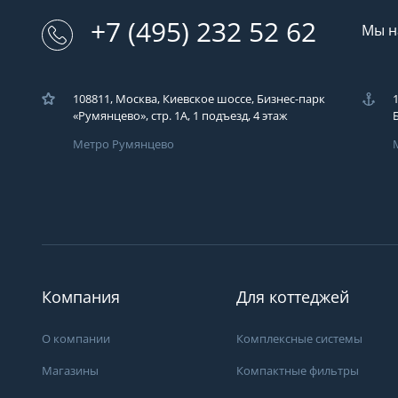
+7 (495) 232 52 62
Мы н
108811, Москва, Киевское шоссе, Бизнес-парк
«Румянцево», стр. 1А, 1 подъезд, 4 этаж
Метро Румянцево
Загрузка..
У вас возникли во
Вы можете их зад
компаний ЭКОДАР,
Компания
Для коттеджей
удобным для Вас с
время!
О компании
Комплексные системы
Загрузка...
Магазины
Компактные фильтры