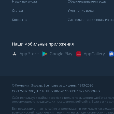
Наши вакансии
Обезжелезиватели воды
Статьи
Умягчение воды
Контакты
Системы очистки воды из с
Наши мобильные приложения
App Store
Google Play
AppGallery
Москва
Казань
Саратов
Санкт-Петербург
Кемерово
Самара
Архангельск
Краснодар
Сыктывкар
Владивосток
Красноярск
Сургут
© Компания Экодар. Все права защищены. 1993-2026
Великий Новгород
Мурманск
Тверь
ООО "МВК ЭКОДАР" ИНН 7728607072 ОГРН 1077746009439
Волгоград
Нижний Новгород
Тула
Сайт использует файлы «cookie» с целью повышения удобства по
информацию о предыдущих посещениях веб-сайта. Если вы не хоти
Вологда
Новосибирск
Тюмень
Вся представленная на сайте информация, в том числе касающаяс
возможностей подключения, наличия на складе, стоимости товаро