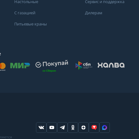
Настольные
Сервис и поддержка
С газацией
Дилерам
Питьевые краны
е
осят
. Для получения
дений о состоянии
ндуем обратиться
ода или в
вляется