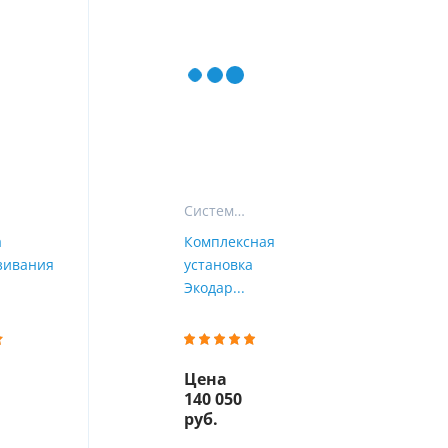
ы
воды
Системы СТАНДАРТ
а
Комплексная
зивания
установка
Экодар...
Цена
140 050
руб.