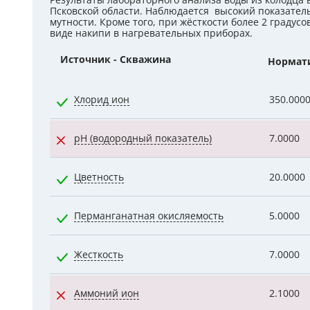
Результаты лабораторного анализа воды из колодца 
Псковской области. Наблюдается высокий показатель
Гидроаккум
мутности. Кроме того, при жёсткости более 2 градусо
виде накипи в нагревательных приборах.
Дозирующие
Источник - Скважина
Нормат
Ёмкости для
Хлорид ион
350.000
Управляющи
pH (водородный показатель)
7.0000
Компрессоры
Цветность
20.0000
Перманганатная окисляемость
5.0000
Жесткость
7.0000
Аммоний ион
2.1000