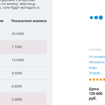
в деревне Погорелово
Мы Вам перезвоним
 по железу, марганцу,
уляторы
Колонны очистки воды
в, соли будут выпадать в
 насосы
Фильтры от извести
Фирменные магазин
ив
Показатели анализа
 воды
Фильтры грубой очистки 
0
35.0000
е клапаны
Магистральные фильтры
7.1000
 для систем аэрации
Фильтры тонкой очистки
Системы СТАНДАРТ
Установк
16.0000
обезжеле
воды
Экодар...
4.5000
6.6000
Цена
120 600
руб.
5.0000