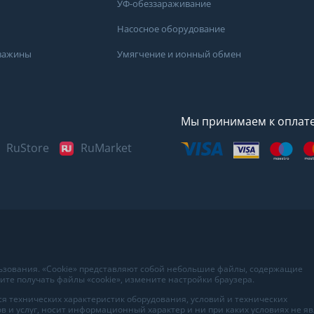
УФ-обеззараживание
Насосное оборудование
кважины
Умягчение и ионный обмен
Мы принимаем к оплат
RuStore
RuMarket
Представленные данные н
информационный характер
наиболее достоверных све
воды в вашем доме рекоме
в лаборатории вашего гор
льзования. «Cookie» представляют собой небольшие файлы, содержащие
те получать файлы «cookie», измените настройки браузера.
я технических характеристик оборудования, условий и технических
в и услуг, носит информационный характер и ни при каких условиях не я