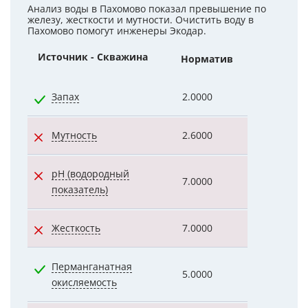
Анализ воды в Пахомово показал превышение по
железу, жесткости и мутности. Очистить воду в
Пахомово помогут инженеры Экодар.
Источник - Скважина
Норматив
Показател
Запах
2.0000
1.0000
Мутность
2.6000
20.6000
pH (водородный
7.0000
7.5400
показатель)
Жесткость
7.0000
8.7800
Перманганатная
5.0000
1.8000
окисляемость