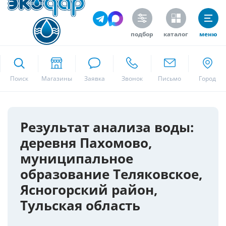
подбор
каталог
меню
ekodar.ru
Поиск
Москва
Результат анализа воды:
деревня Пахомово,
Да
муниципальное
образование Теляковское,
Ясногорский район,
Тульская область