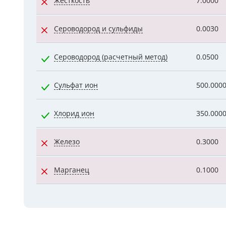
Жесткость
7.0000
Сероводород и сульфиды
0.0030
Сероводород (расчетный метод)
0.0500
Сульфат ион
500.000
Хлорид ион
350.000
Железо
0.3000
Марганец
0.1000