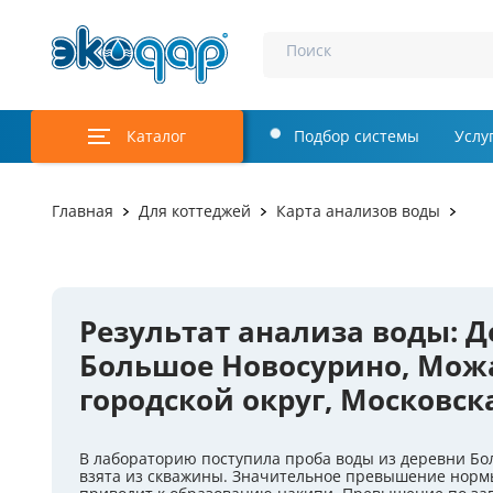
Поиск
Каталог
Подбор системы
Услу
Аэрация и у
Главная
Для коттеджей
Карта анализов воды
Удаление м
Обеззаражи
Результат анализа воды: Д
Услуги
Большое Новосурино, Мож
Комплекту
городской округ, Московск
Инженерная
В лабораторию поступила проба воды из деревни Бо
Осветление 
взята из скважины. Значительное превышение нормы