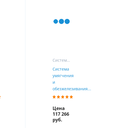
ы
воды
Системы СТАНДАРТ
Система
умягчения
и
обезжелезивания...
Цена
117 266
руб.