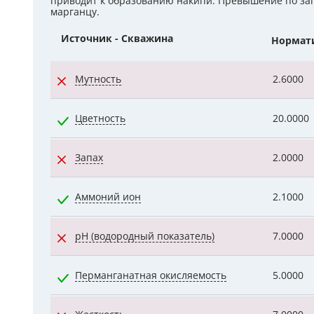
приводит к образованию накипи. Превышение по запа
марганцу.
Гидроаккум
Источник - Скважина
Нормат
Дозирующие
Мутность
2.6000
Ёмкости для
Управляющи
Цветность
20.0000
Компрессоры
Запах
2.0000
Аммоний ион
2.1000
pH (водородный показатель)
7.0000
Перманганатная окисляемость
5.0000