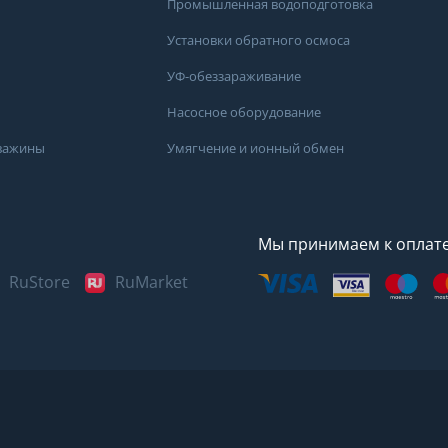
Промышленная водоподготовка
Установки обратного осмоса
УФ-обеззараживание
Насосное оборудование
кважины
Умягчение и ионный обмен
Мы принимаем к оплат
RuStore
RuMarket
Представленные данные н
информационный характер
наиболее достоверных све
воды в вашем доме рекоме
в лаборатории вашего гор