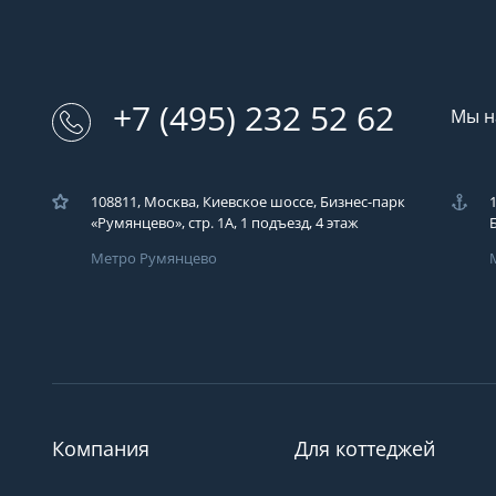
+7 (495) 232 52 62
Мы н
108811, Москва, Киевское шоссе, Бизнес-парк
«Румянцево», стр. 1А, 1 подъезд, 4 этаж
Метро Румянцево
Загрузка..
У вас возникли во
Вы можете их зад
компаний ЭКОДАР,
удобным для Вас с
время!
Компания
Для коттеджей
Загрузка...