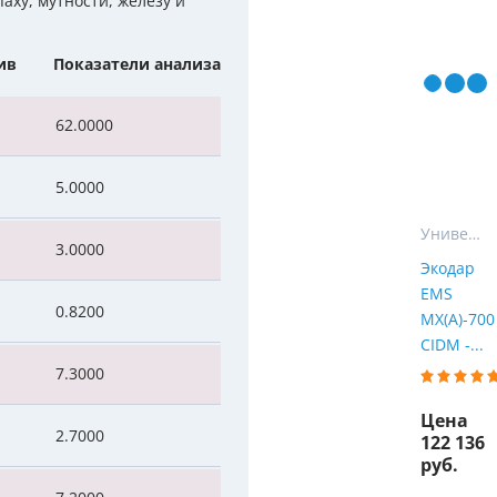
ху, мутности, железу и
Мы Вам перезвоним
уляторы
Колонны очистки воды
ив
Показатели анализа
 насосы
Фильтры от извести
Фирменные магазин
62.0000
 воды
Фильтры грубой очистки 
е клапаны
Магистральные фильтры
5.0000
 для систем аэрации
Фильтры тонкой очистки
Универсальные фильтры для очистки воды в частном доме
3.0000
Экодар
EMS
0.8200
MX(A)-700
CIDM -...
7.3000
Цена
2.7000
122 136
руб.