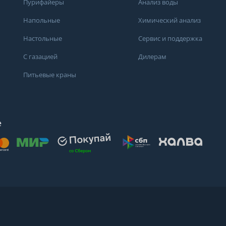
Пурифайеры
Анализ воды
Получить консультацию
Напольные
Химический анализ
Настольные
Сервис и поддержка
С газацией
Дилерам
Питьевые краны
е
осят
. Для получения
дений о состоянии
ндуем обратиться
ода или в