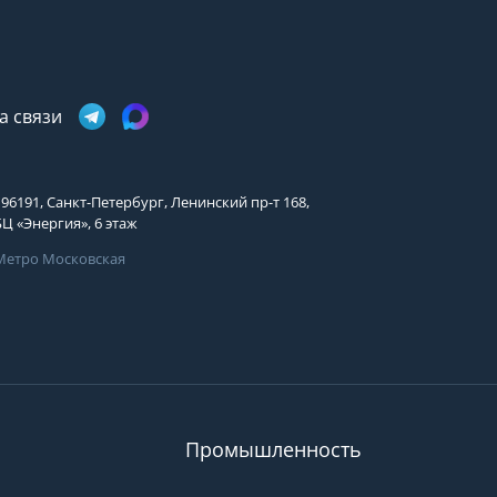
Телефон
Имя
Телефон
Телефон
Выберите причину обращения
Выберите причину обращения
Я принимаю условия
Отправить заявку
а связи
передачи информации
Департамент
Я принимаю условия
Мы Вам перезвоним
передачи информации
196191, Санкт-Петербург, Ленинский пр-т 168,
Я принимаю условия
БЦ «Энергия», 6 этаж
передачи информации
Метро Московская
Мы Вам перезвоним
.
Вам может подой
Фирменные магазины
просы?
ать специалистам группы
 они свяжутся с Вами
пособом и в удобное
Промышленность