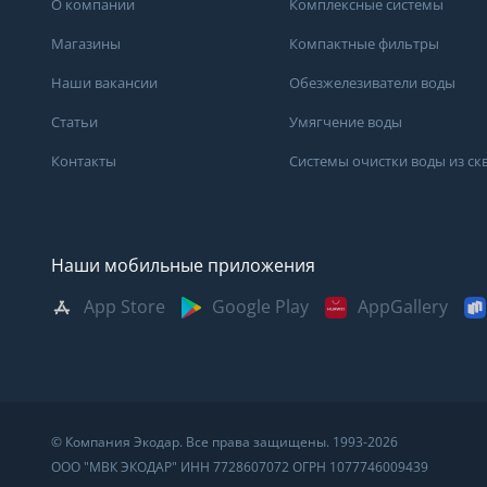
О компании
Комплексные системы
Магазины
Компактные фильтры
Наши вакансии
Обезжелезиватели воды
Статьи
Умягчение воды
Контакты
Системы очистки воды из с
Наши мобильные приложения
App Store
Google Play
AppGallery
Москва
Казань
Саратов
Санкт-Петербург
Кемерово
Самара
Архангельск
Краснодар
Сыктывкар
Владивосток
Красноярск
Сургут
© Компания Экодар. Все права защищены. 1993-2026
Великий Новгород
Мурманск
Тверь
ООО "МВК ЭКОДАР" ИНН 7728607072 ОГРН 1077746009439