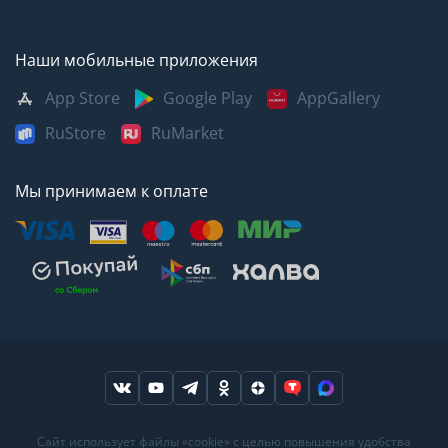
Наши мобильные приложения
App Store
Google Play
AppGallery
RuStore
RuMarket
Мы принимаем к оплате
Москва
Казань
Саратов
Сайт использует файлы «cookie» с целью повышения удобства