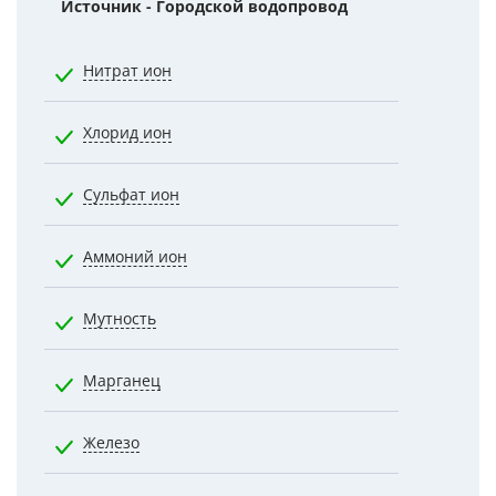
Источник - Городской водопровод
Норматив
Нитрат ион
45.0000
Хлорид ион
350.0000
Сульфат ион
500.0000
Аммоний ион
2.1000
Мутность
2.6000
Марганец
0.1000
Железо
0.3000