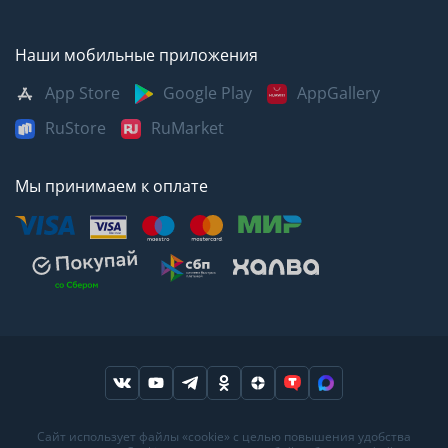
Наши мобильные приложения
App Store
Google Play
AppGallery
RuStore
RuMarket
Мы принимаем к оплате
Москва
Казань
Саратов
Сайт использует файлы «cookie» с целью повышения удобства