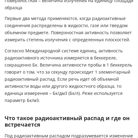
Поверхностная – величина излучения на единицу площади
образца
Первые два метода применяются, когда радиоактивные
соединения распределены в жидкости, газе или твердом
объемном предмете. Поверхностная активность позволяет
измерить степень излучения с определенных плоскостей.
Согласно Международной системе единиц, активность
радиоактивного источника измеряется в беккереле,
сокращенно Бк. Величина активности пробы в 1 беккерель
говорит о том, что за секунду происходит 1 элементарный
радиоактивный распад. Если речь идет об объемной
активности воды или другого жидкостного образца, то
единица измерения – Бк/дм3 (Бк/л). Реже используется
параметр Бк/м3.
Что такое радиоактивный распад и где он
встречается
Под радиоактивным распадом подразумевается изменение