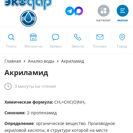
каталог
меню
ekodar.ru
Поиск
Москва
Главная
Анализ воды
Акриламид
Акриламид
Да
3 минуты
на чтение
Химическая формула:
CH₂=CHC(O)NH₂
Синоним
: 2-пропенамид
Определение
: органическое вещество. Производное
акриловой кислоты, в структуре которой на месте