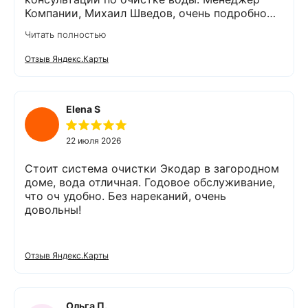
Компании, Михаил Шведов, очень подробно
рассказал о системах очистки воды, помог
Читать полностью
подобрать оптимальный вариант, пригласил в
офис для заключения договора. Оборудование
Отзыв Яндекс.Карты
«Экодар компакт», которое я поставил,
существенно снизило жесткость воды,
убрало посторонние запахи. Вода стала
мягкой и приятной на вкус. Полностью
Elena S
доволен сотрудничеством с Компанией
«Экодар». Рекомендую.
22 июля 2026
Стоит система очистки Экодар в загородном
доме, вода отличная. Годовое обслуживание,
что оч удобно. Без нареканий, очень
довольны!
Отзыв Яндекс.Карты
Ольга П.