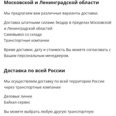
Московской и Ленинградской области
Позвонила в компанию и,как всегда,вежливые
и приятные менеджеры приняли у меня заявку
Мы предлагаем вам различные варианты доставки.
и уже через 2 дня ко мне приедет
бригада.Хочу сказать,что вся команда
Доставка штатными силами Экодар в пределах Московской
компании Экодар -очень
и Ленинградской областей
спокойные,вежливые,аккуратные и
Самовывоз со склада
ответственные люди.За это им огромное
спасибо и долгих лет процветания их фирме!
Транспортные компании
Спасибо Вам за то,что Вы есть!!!
Время доставки, дату и стоимость Вы можете согласовать с
Вашим персональным менеджером.
Доставка по всей России
Мы осуществляем доставку по всей территории России
через транспортные компании
Деловые линии
Байкал-сервис
Вы можете выбрать любую другую транспортную