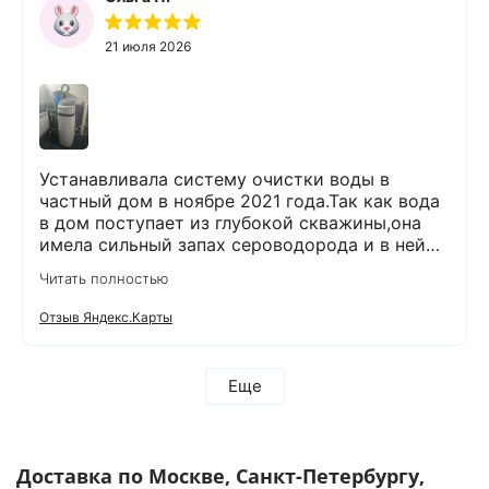
21 июля 2026
Устанавливала систему очистки воды в
частный дом в ноябре 2021 года.Так как вода
в дом поступает из глубокой скважины,она
имела сильный запах сероводорода и в ней
было много железа( со временем она
Читать полностью
желтела) и пользоваться в доме ей было
невозможно. После установки специального
Отзыв Яндекс.Карты
оборудования,вода стала на вкус лучше,чем
продается в магазинах. О такой хорошей
воде я и не мечтала!!!!!! Прошло уже 5 лет.И в
Еще
течении этого времени не было никаких
вопросов по работе данного оборудования.И
вот решила сделать сервисное
обслуживание:проверить все ли в
Доставка по Москве, Санкт-Петербургу,
порядке.Может надо что-то заменить.