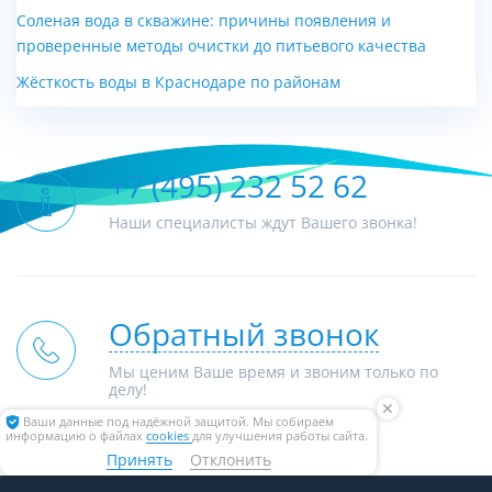
одноконтурный котел ACV
Gelios Plus 16 HM NG (16
Соленая вода в скважине: причины появления и
CA 500 + CRATE
кВт)
проверенные методы очистки до питьевого качества
Цена по запросу
Цена по запросу
Жёсткость воды в Краснодаре по районам
+7 (495) 232 52 62
Наши специалисты ждут Вашего звонка!
Обратный звонок
Мы ценим Ваше время и звоним только по
делу!
✕
Ваши данные под надёжной защитой. Мы собираем
информацию о файлах
cookies
для улучшения работы сайта.
Принять
Отклонить