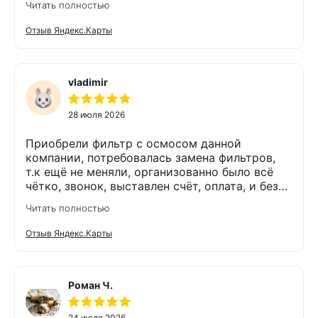
Читать полностью
работает. Оборудование, несмотря на
размеры, поставили компактно, сбоев не
Отзыв Яндекс.Карты
было. Спасибо Экодару за хорошую работу.
vladimir
28 июля 2026
Приобрели фильтр с осмосом данной
компании, потребовалась замена фильтров,
т.к ещё не меняли, организованно было всё
чётко, звонок, выставлен счёт, оплата, и без
задержек выезд специалиста, обслуживание
Читать полностью
выполнено (всё чётко без шума и пыли),
приятно работать с грамотными,
Отзыв Яндекс.Карты
обязательными людьми. Спасибо
Роман Ч.
24 июля 2026