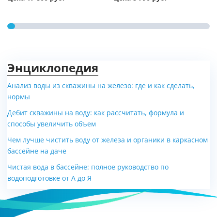
Энциклопедия
Анализ воды из скважины на железо: где и как сделать,
нормы
Конденсационный
Напольный газовый
Дебит скважины на воду: как рассчитать, формула и
Viessmann Vitodens 222-F
двухконтурный котел ACV
способы увеличить объем
Z019424
Delta Pro S 25 с...
Чем лучше чистить воду от железа и органики в каркасном
Цена по запросу
Цена по запросу
бассейне на даче
Чистая вода в бассейне: полное руководство по
водоподготовке от А до Я