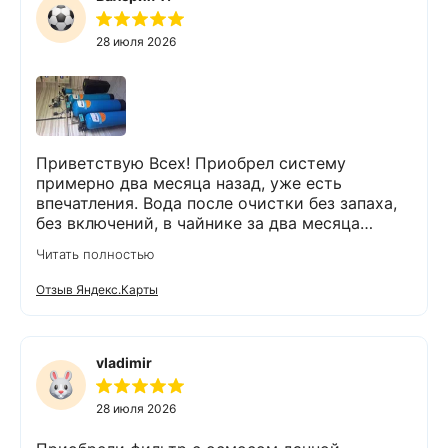
28 июля 2026
Приветствую Всех! Приобрел систему
примерно два месяца назад, уже есть
впечатления. Вода после очистки без запаха,
без включений, в чайнике за два месяца
вообще нет накипи. Система очистки
Читать полностью
работает. Оборудование, несмотря на
размеры, поставили компактно, сбоев не
Отзыв Яндекс.Карты
было. Спасибо Экодару за хорошую работу.
vladimir
28 июля 2026