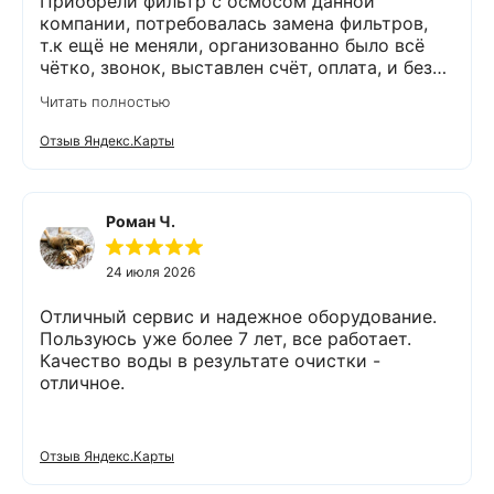
Приобрели фильтр с осмосом данной
компании, потребовалась замена фильтров,
т.к ещё не меняли, организованно было всё
чётко, звонок, выставлен счёт, оплата, и без
задержек выезд специалиста, обслуживание
Читать полностью
выполнено (всё чётко без шума и пыли),
приятно работать с грамотными,
Отзыв Яндекс.Карты
обязательными людьми. Спасибо
Роман Ч.
24 июля 2026
Отличный сервис и надежное оборудование.
Пользуюсь уже более 7 лет, все работает.
Качество воды в результате очистки -
отличное.
Отзыв Яндекс.Карты