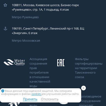
108811, Москва, Киевское шоссе, Бизнес-парк
«Румянцево», стр. 1А, 1 подъезд, 4 этаж
Метро Румянцево
196191, Санкт-Петербург, Ленинский пр-т 168, БЦ
«Энергия», 6 этаж
Метро Московская
Ассоциация
Фильтры
сохранения
сертифицированы
прав
на территории
потребителя
Таможенного
в отношении
союза
качественной
воды
✕
Ваши данные под надёжной защитой. Мы собираем
информацию о файлах
cookies
для улучшения работы сайта.
Аналитический
Производимое
Принять
Отклонить
центр качества
оборудование
воды
проходит