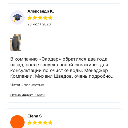
Александр К.
23 июля 2026
В компанию «Экодар» обратился два года
назад, после запуска новой скважины, для
консультации по очистке воды. Менеджер
Компании, Михаил Шведов, очень подробно
рассказал о системах очистки воды, помог
Читать полностью
подобрать оптимальный вариант, пригласил в
офис для заключения договора. Оборудование
Отзыв Яндекс.Карты
«Экодар компакт», которое я поставил,
существенно снизило жесткость воды,
убрало посторонние запахи. Вода стала
мягкой и приятной на вкус. Полностью
Elena S
доволен сотрудничеством с Компанией
«Экодар». Рекомендую.