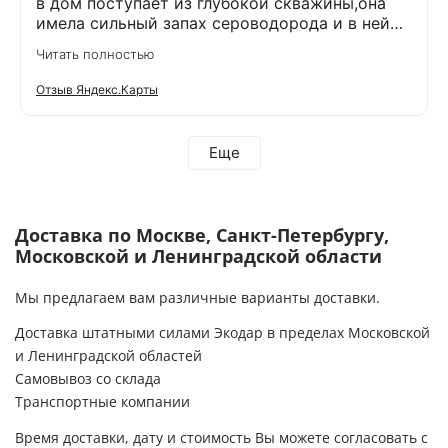
в дом поступает из глубокой скважины,она
имела сильный запах сероводорода и в ней
было много железа( со временем она
Читать полностью
желтела) и пользоваться в доме ей было
невозможно. После установки специального
Отзыв Яндекс.Карты
оборудования,вода стала на вкус лучше,чем
продается в магазинах. О такой хорошей
воде я и не мечтала!!!!!! Прошло уже 5 лет.И в
Еще
течении этого времени не было никаких
вопросов по работе данного оборудования.И
вот решила сделать сервисное
обслуживание:проверить все ли в
Доставка по Москве, Санкт-Петербургу,
порядке.Может надо что-то заменить.
Московской и Ленинградской области
Позвонила в компанию и,как всегда,вежливые
и приятные менеджеры приняли у меня заявку
Мы предлагаем вам различные варианты доставки.
и уже через 2 дня ко мне приедет
бригада.Хочу сказать,что вся команда
Доставка штатными силами Экодар в пределах Московской
компании Экодар -очень
и Ленинградской областей
спокойные,вежливые,аккуратные и
Самовывоз со склада
ответственные люди.За это им огромное
спасибо и долгих лет процветания их фирме!
Транспортные компании
Спасибо Вам за то,что Вы есть!!!
Время доставки, дату и стоимость Вы можете согласовать с