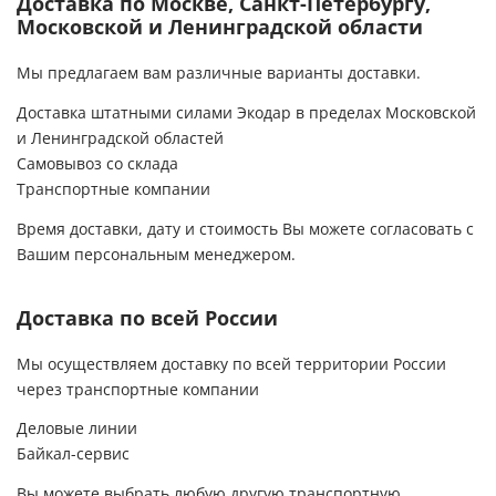
Доставка по Москве, Санкт-Петербургу,
порядке.Может надо что-то заменить.
Московской и Ленинградской области
Позвонила в компанию и,как всегда,вежливые
и приятные менеджеры приняли у меня заявку
Мы предлагаем вам различные варианты доставки.
и уже через 2 дня ко мне приедет
бригада.Хочу сказать,что вся команда
Доставка штатными силами Экодар в пределах Московской
компании Экодар -очень
и Ленинградской областей
спокойные,вежливые,аккуратные и
Самовывоз со склада
ответственные люди.За это им огромное
спасибо и долгих лет процветания их фирме!
Транспортные компании
Спасибо Вам за то,что Вы есть!!!
Время доставки, дату и стоимость Вы можете согласовать с
Вашим персональным менеджером.
Доставка по всей России
Мы осуществляем доставку по всей территории России
через транспортные компании
Деловые линии
Байкал-сервис
Вы можете выбрать любую другую транспортную