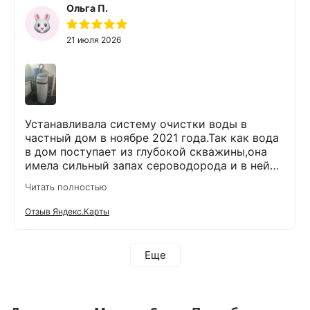
Ольга П.
21 июля 2026
Устанавливала систему очистки воды в
частный дом в ноябре 2021 года.Так как вода
в дом поступает из глубокой скважины,она
имела сильный запах сероводорода и в ней
было много железа( со временем она
Читать полностью
желтела) и пользоваться в доме ей было
невозможно. После установки специального
Отзыв Яндекс.Карты
оборудования,вода стала на вкус лучше,чем
продается в магазинах. О такой хорошей
воде я и не мечтала!!!!!! Прошло уже 5 лет.И в
Еще
течении этого времени не было никаких
вопросов по работе данного оборудования.И
вот решила сделать сервисное
обслуживание:проверить все ли в