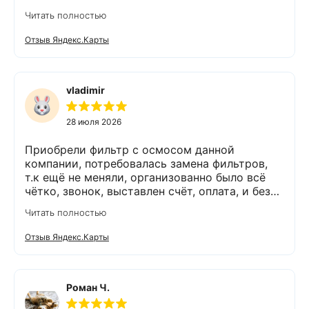
вообще нет накипи. Система очистки
Читать полностью
работает. Оборудование, несмотря на
размеры, поставили компактно, сбоев не
Отзыв Яндекс.Карты
было. Спасибо Экодару за хорошую работу.
vladimir
28 июля 2026
Приобрели фильтр с осмосом данной
компании, потребовалась замена фильтров,
т.к ещё не меняли, организованно было всё
чётко, звонок, выставлен счёт, оплата, и без
задержек выезд специалиста, обслуживание
Читать полностью
выполнено (всё чётко без шума и пыли),
приятно работать с грамотными,
Отзыв Яндекс.Карты
обязательными людьми. Спасибо
Роман Ч.