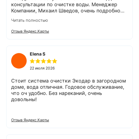
консультации по очистке воды. Менеджер
Компании, Михаил Шведов, очень подробно
рассказал о системах очистки воды, помог
Читать полностью
подобрать оптимальный вариант, пригласил в
офис для заключения договора. Оборудование
Отзыв Яндекс.Карты
«Экодар компакт», которое я поставил,
существенно снизило жесткость воды,
убрало посторонние запахи. Вода стала
мягкой и приятной на вкус. Полностью
Elena S
доволен сотрудничеством с Компанией
«Экодар». Рекомендую.
22 июля 2026
Стоит система очистки Экодар в загородном
доме, вода отличная. Годовое обслуживание,
что оч удобно. Без нареканий, очень
довольны!
Отзыв Яндекс.Карты