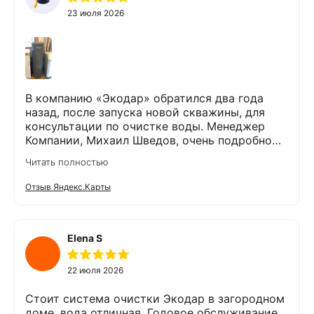
23 июля 2026
В компанию «Экодар» обратился два года
назад, после запуска новой скважины, для
консультации по очистке воды. Менеджер
Компании, Михаил Шведов, очень подробно
рассказал о системах очистки воды, помог
Читать полностью
подобрать оптимальный вариант, пригласил в
офис для заключения договора. Оборудование
Отзыв Яндекс.Карты
«Экодар компакт», которое я поставил,
существенно снизило жесткость воды,
убрало посторонние запахи. Вода стала
мягкой и приятной на вкус. Полностью
Elena S
доволен сотрудничеством с Компанией
«Экодар». Рекомендую.
22 июля 2026
Стоит система очистки Экодар в загородном
доме, вода отличная. Годовое обслуживание,