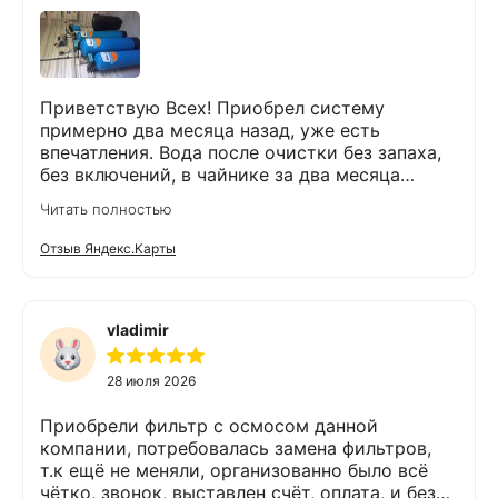
Приветствую Всех! Приобрел систему
примерно два месяца назад, уже есть
впечатления. Вода после очистки без запаха,
без включений, в чайнике за два месяца
вообще нет накипи. Система очистки
Читать полностью
работает. Оборудование, несмотря на
размеры, поставили компактно, сбоев не
Отзыв Яндекс.Карты
было. Спасибо Экодару за хорошую работу.
vladimir
28 июля 2026
Приобрели фильтр с осмосом данной
компании, потребовалась замена фильтров,
т.к ещё не меняли, организованно было всё
чётко, звонок, выставлен счёт, оплата, и без