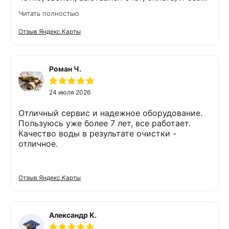
задержек выезд специалиста, обслуживание
Читать полностью
выполнено (всё чётко без шума и пыли),
приятно работать с грамотными,
Отзыв Яндекс.Карты
обязательными людьми. Спасибо
Роман Ч.
24 июля 2026
Отличный сервис и надежное оборудование.
Пользуюсь уже более 7 лет, все работает.
Качество воды в результате очистки -
отличное.
Отзыв Яндекс.Карты
Александр К.