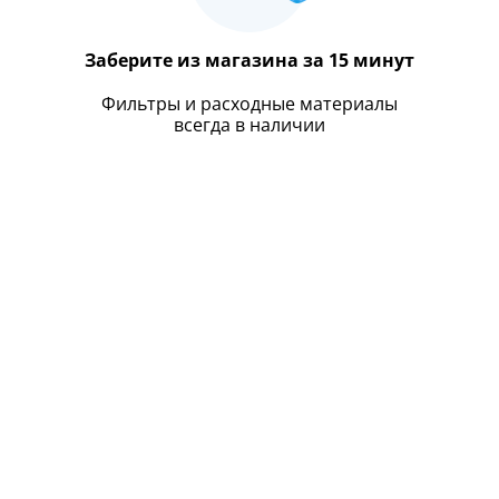
Заберите из магазина за 15 минут
Фильтры и расходные материалы
всегда в наличии
Московской и Ленинградской области
у без переплат до 12 месяцев
 стандартного
стемы очистки воды
ой и Ленинградской областей
ного взноса.
ы с высоким
ть с Вашим персональным менеджером.
 сотрудников. Более