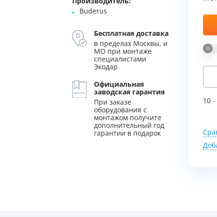
Производитель:
Buderus
уляторы
Колонны очистки воды
Мы Вам перезвоним
Бесплатная доставка
 насосы
Фильтры от извести
в пределах Москвы, и
Фирменные магазин
МО при монтаже
 воды
Фильтры грубой очистки 
специалистами
Экодар
е клапаны
Магистральные фильтры
Официальная
заводская гарантия
 для систем аэрации
Фильтры тонкой очистки
10 -
При заказе
оборудования с
монтажом получите
дополнительный год
Сра
гарантии в подарок
Доб