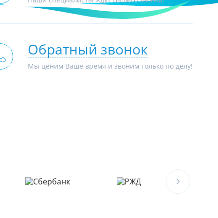
Наши специалисты ждут Вашего звонка!
Обратный звонок
Мы ценим Ваше время и звоним только по делу!
об условиях покупки фильтров и пурифайеров
чку Вы можете у специалистов компании Экодар.
ляется кредитом. Сумма всех платежей
е превышает первоначальную стоимость товара.