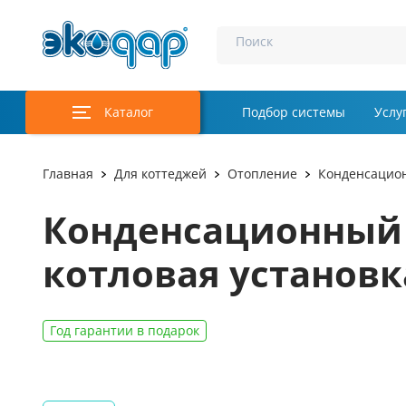
Поиск
Каталог
Подбор системы
Услу
Аэрация и у
Главная
Для коттеджей
Отопление
Конденсацион
Удаление м
Конденсационный V
Обеззаражи
котловая установка
Услуги
Комплекту
Год гарантии в подарок
Инженерная
Осветление 