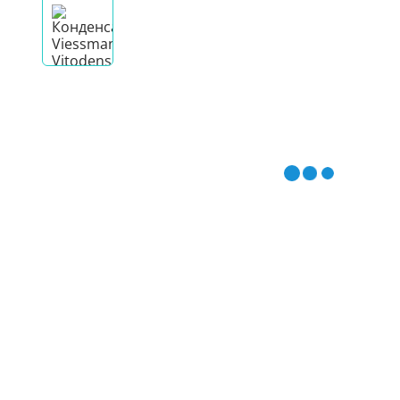
Гидроаккум
Дозирующие
Ёмкости для
Управляющи
Компрессоры