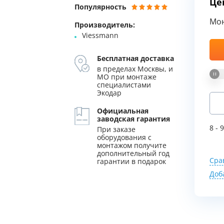
Це
Популярность
уляторы
Колонны очистки воды
Мы Вам перезвоним
Мо
Производитель:
Viessmann
 насосы
Фильтры от извести
Фирменные магазин
 воды
Фильтры грубой очистки 
Бесплатная доставка
в пределах Москвы, и
МО при монтаже
е клапаны
Магистральные фильтры
специалистами
Экодар
 для систем аэрации
Фильтры тонкой очистки
Официальная
заводская гарантия
8 - 
При заказе
оборудования с
монтажом получите
дополнительный год
Сра
гарантии в подарок
Доб