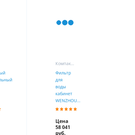
ы
воды
Компактные фильтры
ный
Фильтр
льный
для
воды
кабинет
WENZHOU...
Цена
58 041
руб.