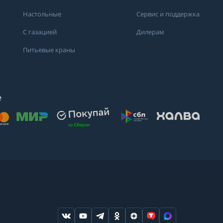
Настольные
Сервис и поддержка
С газацией
Дилерам
Питьевые краны
е
осят
. Для получения
дений о состоянии
ндуем обратиться
ода или в