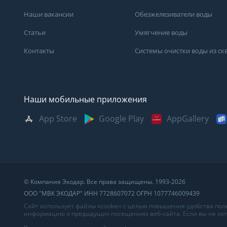
Наши вакансии
Обезжелезиватели воды
Статьи
Умягчение воды
Контакты
Системы очистки воды из с
Наши мобильные приложения
App Store
Google Play
AppGallery
Москва
Казань
Саратов
Санкт-Петербург
Кемерово
Самара
Архангельск
Краснодар
Сыктывкар
Владивосток
Красноярск
Сургут
© Компания Экодар. Все права защищены. 1993-2026
Великий Новгород
Мурманск
Тверь
ООО "МВК ЭКОДАР" ИНН 7728607072 ОГРН 1077746009439
Волгоград
Нижний Новгород
Тула
Сайт использует файлы «cookie» с целью повышения удобства по
информацию о предыдущих посещениях веб-сайта. Если вы не хоти
Вологда
Новосибирск
Тюмень