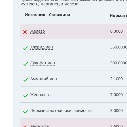
мутность, марганец и железо.
Гидроаккум
Источник - Скважина
Нормат
Дозирующие
Железо
0.3000
Ёмкости для
Управляющи
Хлорид ион
350.000
Компрессоры
Сульфат ион
500.000
Аммоний ион
2.1000
Жесткость
7.0000
Перманганатная окисляемость
5.0000
Мутность
2.6000