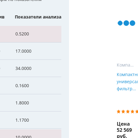
Мы Вам перезвоним
уляторы
Колонны очистки воды
ив
Показатели анализа
 насосы
Фильтры от извести
Фирменные магазин
0.5200
 воды
Фильтры грубой очистки 
е клапаны
Магистральные фильтры
0
17.0000
 для систем аэрации
Фильтры тонкой очистки
Компактные фильтры
0
34.0000
Компакт
универса
0.1600
фильтр...
1.8000
1.1700
Цена
52 569
руб.
10.0000