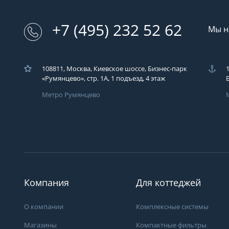
+7 (495) 232 52 62
Мы н
108811, Москва, Киевское шоссе, Бизнес-парк
«Румянцево», стр. 1А, 1 подъезд, 4 этаж
Метро Румянцево
Загрузка..
У вас возникли во
Вы можете их зад
компаний ЭКОДАР,
удобным для Вас с
Компания
Для коттеджей
время!
Загрузка...
О компании
Комплексные системы
Магазины
Компактные фильтры