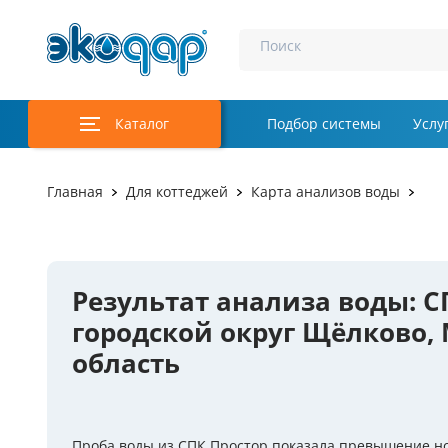
Поиск
Каталог
Подбор системы
Услу
Аэрация и у
Главная
Для коттеджей
Карта анализов воды
Удаление м
Обеззаражи
Результат анализа воды: С
Услуги
городской округ Щёлково,
Комплекту
область
Инженерная
Осветление 
Проба воды из СПК Простор показала превышение но