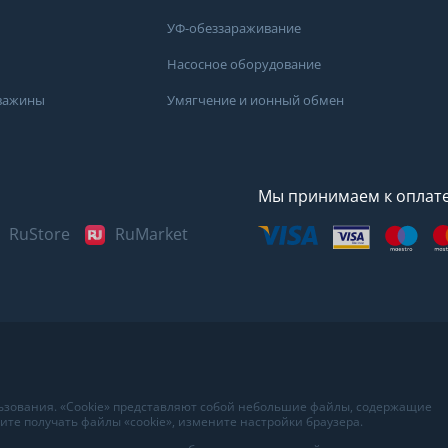
УФ-обеззараживание
Насосное оборудование
кважины
Умягчение и ионный обмен
Мы принимаем к оплат
RuStore
RuMarket
Представленные данные н
информационный характер
наиболее достоверных све
воды в вашем доме рекоме
в лаборатории вашего гор
льзования. «Cookie» представляют собой небольшие файлы, содержащие
те получать файлы «cookie», измените настройки браузера.