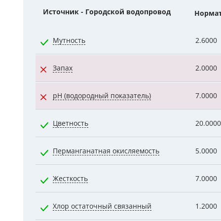
Источник - Городской водопровод
Норма
Гидроаккум
Дозирующие
Мутность
2.6000
Ёмкости для
Запах
2.0000
Управляющи
pH (водородный показатель)
7.0000
Компрессоры
Цветность
20.0000
Перманганатная окисляемость
5.0000
Жесткость
7.0000
Хлор остаточный связанный
1.2000