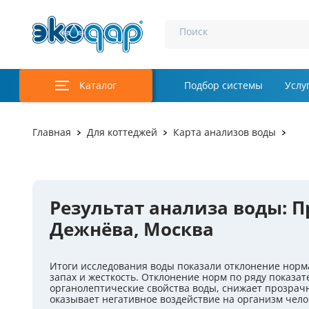
Поиск
Каталог
Подбор системы
Услу
Аэрация и у
Главная
Для коттеджей
Карта анализов воды
Удаление м
Обеззаражи
Результат анализа воды: П
Услуги
Дежнёва, Москва
Комплекту
Итоги исследования воды показали отклонение норма
Инженерная
запах и жесткость. Отклонение норм по ряду показат
органолептические свойства воды, снижает прозрачн
Осветление 
оказывает негативное воздействие на организм чело