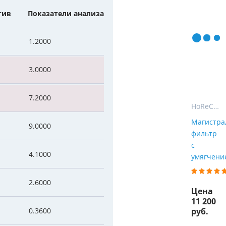
Мы Вам перезвоним
тив
Показатели анализа
уляторы
Колонны очистки воды
 насосы
Фильтры от извести
Фирменные магазин
1.2000
 воды
Фильтры грубой очистки 
3.0000
е клапаны
Магистральные фильтры
7.2000
 для систем аэрации
Фильтры тонкой очистки
HoReCa - фильтры, газация и розлив воды для гостиниц, ресторанов и кафе
Магистра
9.0000
фильтр
с
4.1000
умягчение
2.6000
Цена
11 200
0.3600
руб.