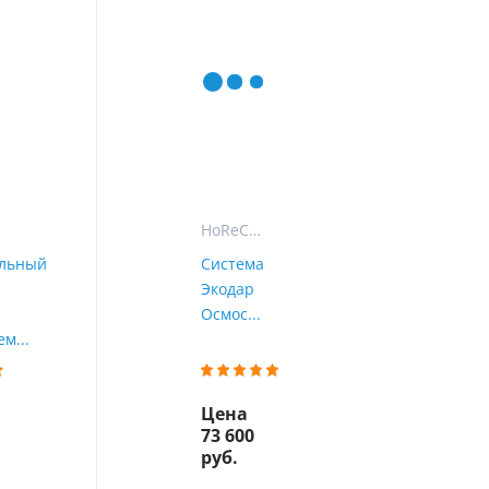
ы
воды
HoReCa - фильтры, газация и розлив воды для гостиниц, ресторанов и кафе
льный
Система
Экодар
Осмос...
м...
Цена
73 600
руб.