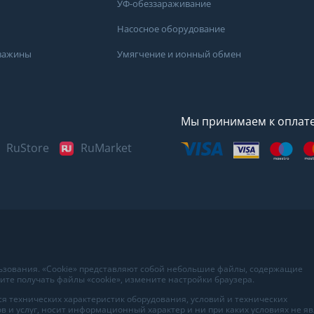
УФ-обеззараживание
Насосное оборудование
кважины
Умягчение и ионный обмен
Мы принимаем к оплат
RuStore
RuMarket
Представленные данные н
информационный характер
наиболее достоверных све
воды в вашем доме рекоме
в лаборатории вашего гор
льзования. «Cookie» представляют собой небольшие файлы, содержащие
те получать файлы «cookie», измените настройки браузера.
я технических характеристик оборудования, условий и технических
в и услуг, носит информационный характер и ни при каких условиях не я