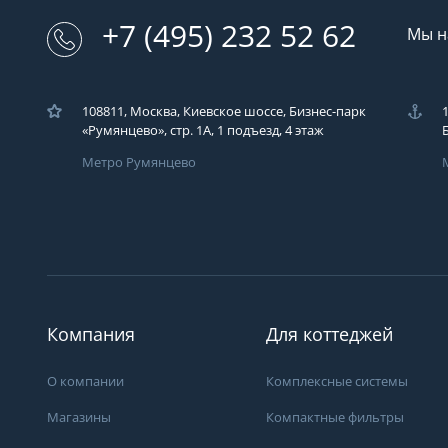
+7 (495) 232 52 62
Мы н
108811, Москва, Киевское шоссе, Бизнес-парк
«Румянцево», стр. 1А, 1 подъезд, 4 этаж
Метро Румянцево
Загрузка..
У вас возникли во
Вы можете их зад
компаний ЭКОДАР,
Компания
Для коттеджей
удобным для Вас с
время!
О компании
Комплексные системы
Загрузка...
Магазины
Компактные фильтры