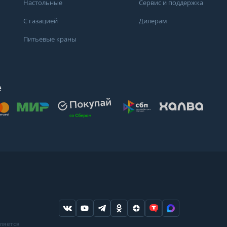
Настольные
Сервис и поддержка
С газацией
Дилерам
Питьевые краны
е
осят
. Для получения
дений о состоянии
ндуем обратиться
ода или в
вляется