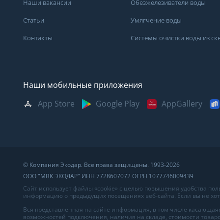
Наши вакансии
Обезжелезиватели воды
Статьи
Умягчение воды
Контакты
Системы очистки воды из с
Наши мобильные приложения
App Store
Google Play
AppGallery
Москва
Казань
Саратов
Санкт-Петербург
Кемерово
Самара
Архангельск
Краснодар
Сыктывкар
Владивосток
Красноярск
Сургут
© Компания Экодар. Все права защищены. 1993-2026
Великий Новгород
Мурманск
Тверь
ООО "МВК ЭКОДАР" ИНН 7728607072 ОГРН 1077746009439
Волгоград
Нижний Новгород
Тула
Сайт использует файлы «cookie» с целью повышения удобства по
информацию о предыдущих посещениях веб-сайта. Если вы не хоти
Вологда
Новосибирск
Тюмень
Вся представленная на сайте информация, в том числе касающаяс
возможностей подключения, наличия на складе, стоимости товаро